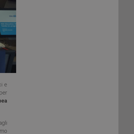
ci e
 per
pea
agli
imo