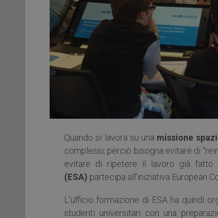
Quando si lavora su una
missione spazi
complessi; perciò bisogna evitare di “rein
evitare di ripetere il lavoro già fatto
(ESA)
partecipa all’iniziativa European 
L’ufficio formazione di ESA ha quindi org
studenti universitari con una preparaz