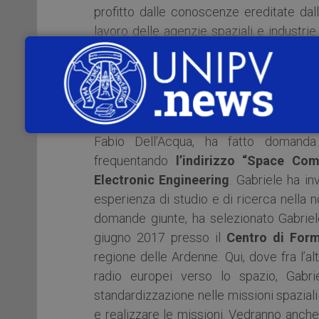
profitto dalle conoscenze ereditate dal
lavoro delle agenzie spaziali e industr
modo di vedere durante i loro anni in univ
spaziali”.
ESA ha quindi emesso un bando com
descrivendo la propria esperienza prec
Fabio Dell’Acqua, ha fatto domanda
frequentando
l’indirizzo “Space C
Electronic Engineering
. Gabriele ha in
esperienza di studio e di ricerca nella n
domande giunte, ha selezionato Gabriele
giugno 2017 presso il
Centro di For
regione delle Ardenne. Qui, dove fra l’al
radio europei verso lo spazio, Gabrie
standardizzazione nelle missioni spazia
e realizzare le missioni. Vedranno anche