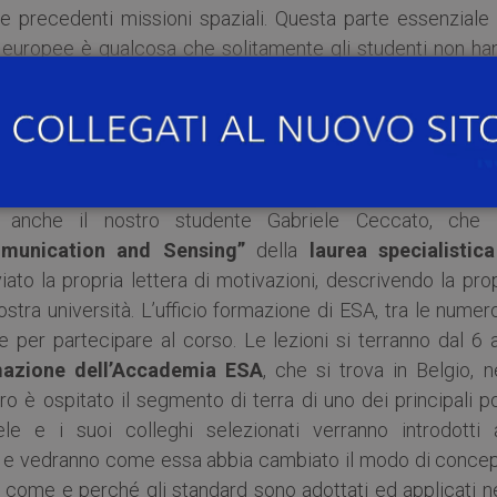
le precedenti missioni spaziali. Questa parte essenziale 
ie europee è qualcosa che solitamente gli studenti non ha
ersità, ma che è sicuramente utile per le loro future “carr
petitivo
invitando gli studenti interessati a fare doma
edente e le proprie motivazioni. Su suggerimento del pr
 anche il nostro studente Gabriele Ceccato, che 
ommunication and Sensing”
della
laurea specialistica
viato la propria lettera di motivazioni, descrivendo la pro
ostra università. L’ufficio formazione di ESA, tra le nume
 per partecipare al corso. Le lezioni si terranno dal 6 a
mazione dell’Accademia ESA
, che si trova in Belgio, n
tro è ospitato il segmento di terra di uno dei principali p
le e i suoi colleghi selezionati verranno introdotti a
li e vedranno come essa abbia cambiato il modo di concep
 come e perché gli standard sono adottati ed applicati ne