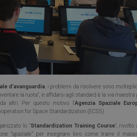
ale d’avanguardia
, i problemi da risolvere sono moltepli
ventare la ruota”, e affidarsi agli standard è la via maestra
 da altri. Per questo motivo l’
Agenzia Spaziale Euro
Cooperation for Space Standardization (ECSS).
anizzato lo “
Standardization Training Course
“, rivolto 
ione “spaziale” per insegnare loro come trarre il mass