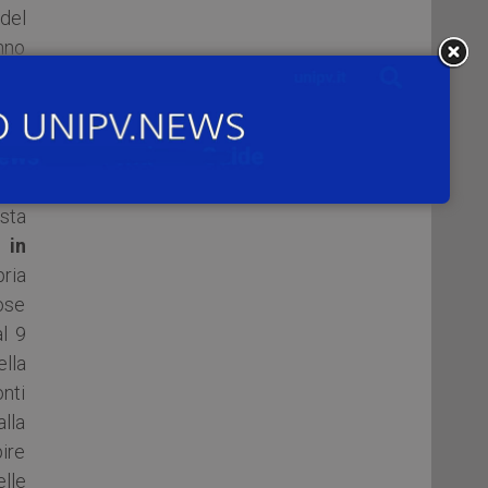
del
nno
iere
nda
of.
sta
 in
pria
rose
l 9
ella
onti
lla
ire
lle