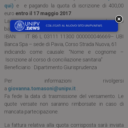
qui)
e e pagando la quota di iscrizione di 400,00
euro
entro il 17 maggio 2017
.
La quota dovrà essere versata a mezzo bonifico
bancario alle seguenti coordinate:
IBAN: IT 86 L 03111 11300 000000046669– UBI
Banca Spa – sede di Pavia, Corso Strada Nuova, 61
indicando come causale: “Nome e cognome –
Iscrizione al corso di conciliazione sanitaria”
Beneficiario : Dipartimento Giurisprudenza
Per informazioni rivolgersi
a
giovanna.tomasoni@unipv.it
.
Fa fede la data di trasmissione del versamento. Le
quote versate non saranno rimborsate in caso di
mancata partecipazione.
La fattura relativa alla quota corrisposta sarà inviata