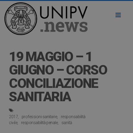
Toggl
naviga
19 MAGGIO – 1
GIUGNO – CORSO
CONCILIAZIONE
SANITARIA
2017
professioni sanitarie
responsabilità
civile
responsabilità penale
sanità