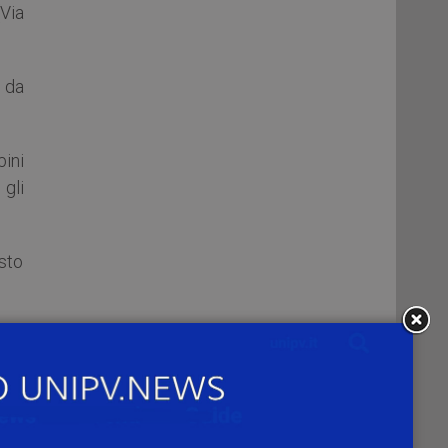
Via
o da
ini
gli
sto
i di
vato
ne.
con