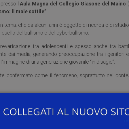
, presso l’
Aula Magna del Collegio Giasone del Maino
(
smo: il male sottile”
.
un tema, che da alcuni anni è oggetto di ricerca e di studi
e quello del bullismo e del cyberbullismo.
 prevaricazione tra adolescenti e spesso anche tra bamb
te dai media, generando preoccupazione tra i genitori e 
’immagine di una generazione giovanile “in disagio”.
nte confermato come il fenomeno, soprattutto nel conte
trumenti di prevenzione e intervento a partire dai risultat
ro territorio su ragazzi dai 13 ai 15 anni in cui si è osser
ndi necessario agire sul versante educativo e di prevenzio
fronterà il tema della tutela dei minori nello specifico 