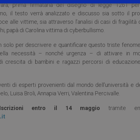
rrara, prima firmataria del disegno di legge 1261 per
o, il testo verrà analizzato e discusso sia sotto il prof
e alle vittime, sia attraverso l’analisi di casi di fragilità
i, papà di Carolina vittima di cyberbullismo.
n solo per descrivere e quantificare questo triste fenome
ella necessità – nonché urgenza – di attivare in m
di crescita di bambini e ragazzi percorsi di educazione
venti di esperti provenienti dal mondo dell’università e d
o, Luisa Broli, Annapia Verri, Valentina Percivalle.
crizioni entro il 14 maggio
tramite em
it