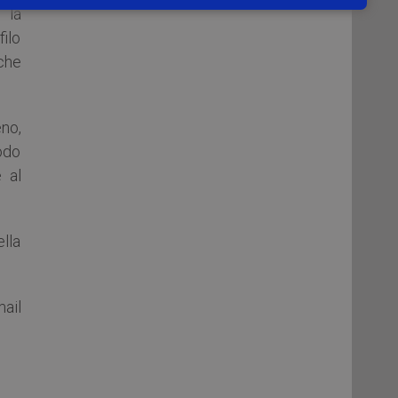
 la
ilo
 che
no,
odo
 al
ella
ail