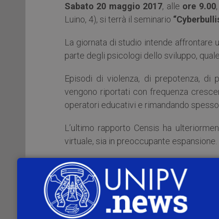
Sabato 20 maggio 2017
, alle
ore 9.00
Luino, 4), si terrà il seminario
“Cyberbulli
La giornata di studio intende affrontare 
parte degli psicologi dello sviluppo, qual
Episodi di violenza, di prepotenza, di
vengono riportati con frequenza crescen
operatori educativi e rimandando spesso l
L’ultimo rapporto Censis ha ulteriorme
virtuale, sia in preoccupante espansione.
La giornata si focalizzerà sul proporre s
un’indagine condotta nelle scuole del nost
che il fenomeno è presente e diventa qui
Dopo un inquadramento del fenomeno si af