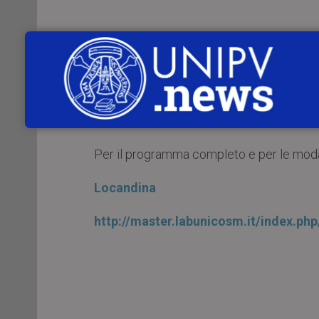
Dal 19 al 21 giugno 2017
si terrà a
Pa
assurance of ingredients and cosmeti
L’iniziativa si svolge nell’ambito del Mas
Per il programma completo e per le modali
Locandina
http://master.labunicosm.it/index.ph