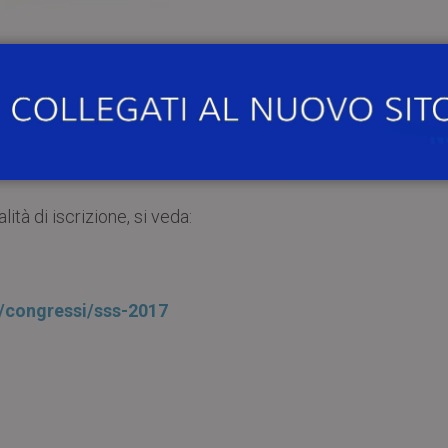
via
la sesta edizione della
SKIN Summer School “Qual
c products”
.
ter in Scienze Cosmetologiche dell’Università di Pavia.
tà di iscrizione, si veda:
p/congressi/sss-2017