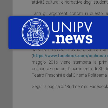
attività culturali e ricreative degli studenti
Tanti gli argomenti trattati in questo 
Xavier Dolan, Twin Peaks, Westworld,
“Pinocchio” di Antonio Latella, “Bestie d
Leggi la versione digitale, scaricabile gr
“Birdmen” nasce in seno all’Università 
(
https://www.facebook.com/inchiostro
maggio 2016 viene stampata la prima 
collaborazione del Dipartimento di Studi
Teatro Fraschini e dal Cinema Politeama 
Segui la pagina di “Birdmen” su Faceboo