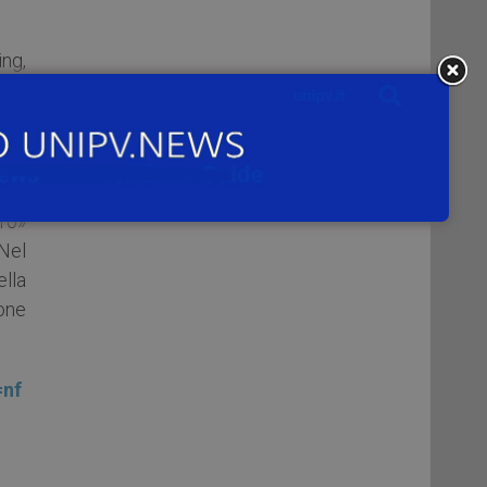
ng,
 il
ro»
 Nel
lla
ione
=nf