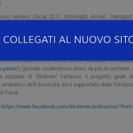
.
nuovo numero: Oscar 2017, Moonlight, Arrival, Trainspotti
 i Premi Ubu, Geppetto e Geppetto di Tindaro Granata,
i scena” di Emma Dante e non solo.
atuitamente:
https://goo.gl/WJmwqa
di Pavia alla fine del 2015, come iniziativa d’«Inchiost
.pavia/
), giornale studentesco attivo da più di vent’anni.
edizione di “Birdmen” cartacea. Il progetto gode de
 umanistici dell’Università, ed è supportato dalla Fondaz
di Pavia.
k
https://www.facebook.com/birdmen.inchiostro/?fref