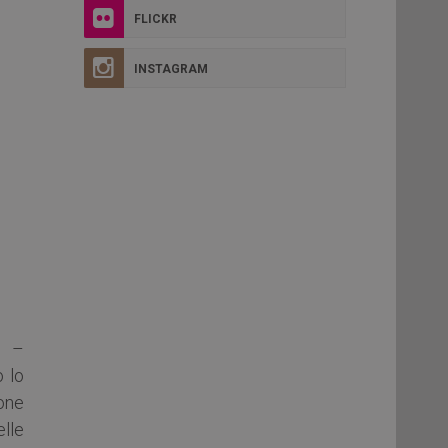
FLICKR
INSTAGRAM
o –
o lo
one
lle