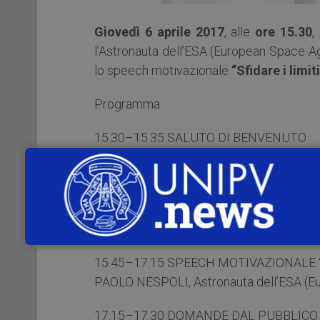
Giovedì 6 aprile 2017
, alle
ore 15.30
,
l’Astronauta dell’ESA (European Space 
lo speech motivazionale
“Sfidare i limiti
Programma:
15.30–15.35 SALUTO DI BENVENUTO
FABIO RUGGE, Magnifico Rettore, Universi
STEFANO DENICOLAI, Direttore del MIBE, 
15.35–15.45 INTRODUZIONE
GIANPIERO LOTITO, Founder & CEO di Fac
15.45–17.15 SPEECH MOTIVAZIONALE “S
PAOLO NESPOLI, Astronauta dell’ESA (E
17.15–17.30 DOMANDE DAL PUBBLICO