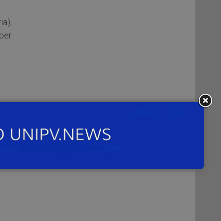
a),
 per