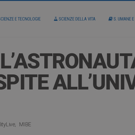
CIENZE E TECNOLOGIE
SCIENZE DELLA VITA
S. UMANE E
– L’ASTRONAUT
PITE ALL’UNIV
lityLive
MIBE