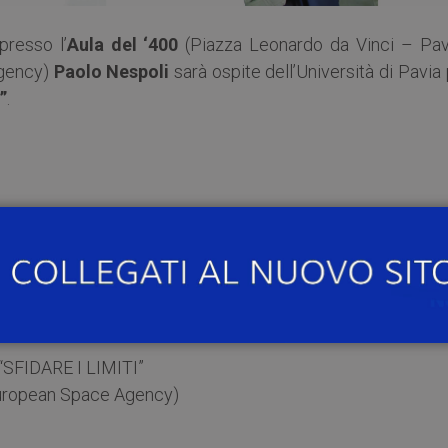
 presso l’
Aula del ‘400
(Piazza Leonardo da Vinci – Pavi
Agency)
Paolo Nespoli
sarà ospite dell’Università di Pavia
”
.
tà degli Studi di Pavia
Università degli Studi di Pavia
ilityLive
FIDARE I LIMITI”
uropean Space Agency)