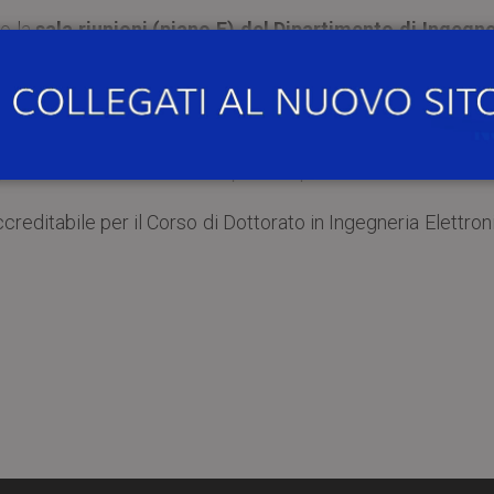
so la
sala riunioni (piano E) del Dipartimento di Ingegne
niversità di Pavia
(Via Ferrata, 5), il Prof. Pericle Zanch
corso breve dal titolo
“Power Conversion for Grid Interf
pplications”
.
nsegnamento di “Sistemi e Componenti per l’Automazione”.
reditabile per il Corso di Dottorato in Ingegneria Elettron