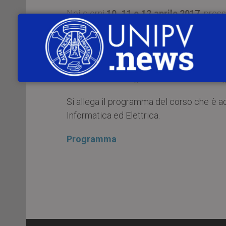
Nei giorni
10, 11 e 12 aprile 2017
, pres
Industriale e dell’Informazione dell’U
della University of Nottingham terrà un 
Technology: topologies, control and a
L’iniziativa si svolge nell’ambito dell’i
Si allega il programma del corso che è acc
Informatica ed Elettrica.
Programma