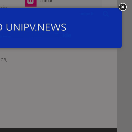
FLICKR
ria
etta
INSTAGRAM
ace
ica,