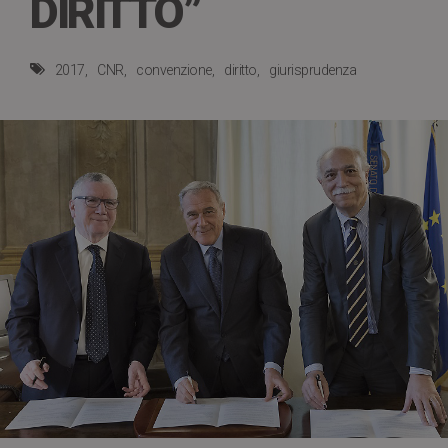
DIRITTO”
2017
CNR
convenzione
diritto
giurisprudenza