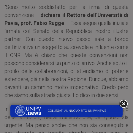
“Sono molto soddisfatto per la firma di questa
convenzione –
dichiara il Rettore dell’Università di
Pavia, prof. Fabio Rugge
– Essa segue quella iniziale
firmata col Senato della Repubblica, nostro illustre
partner. Con questo nuovo passo sale a bordo
dell’iniziativa un soggetto autorevole e influente come
il CNR. Ma è chiaro che queste convenzioni non
possono considerarsi un punto di arrivo. Anche sotto il
profilo delle collaborazioni, ci attendiamo di poterle
estendere, già nella nostra Regione. Dunque, abbiamo
davanti un cammino molto impegnativo. Credo però
che siamo sulla strada giusta. Lo dico in due sensi.
In senso generale, penso che la ‘riforma’ del linguaggio
delle istituzioni, dell’amministrazione, dei giudici sia
urgente. Ma penso anche che non sia conseguibile