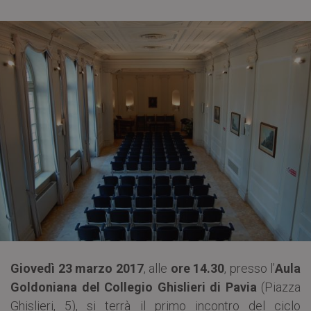
Giovedì 23 marzo 2017
, alle
ore 14.30
, presso l’
Aula
Goldoniana del Collegio Ghislieri di Pavia
(Piazza
Ghislieri, 5), si terrà il primo incontro del ciclo