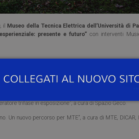
0
, il
Museo della Tecnica Elettrica dell’Università di Pa
 esperienziale: presente e futuro”
con interventi Music
terventi di Prof. Paolo Mazzarello – Presidente del Sist
acani – Direttore del Museo della Tecnica Elettrica; 
ratore trifase in esposizione”, a cura di Spazio Geco.
ano. Un nuovo percorso per MTE”, a cura di MTE, DICAR, 