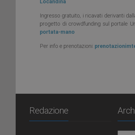
Locandina
Ingresso gratuito, i ricavati derivanti d
progetto di crowdfunding sul portale U
portata-mano
Per info e prenotazioni:
prenotazionimt
Redazione
Arch
Archiv