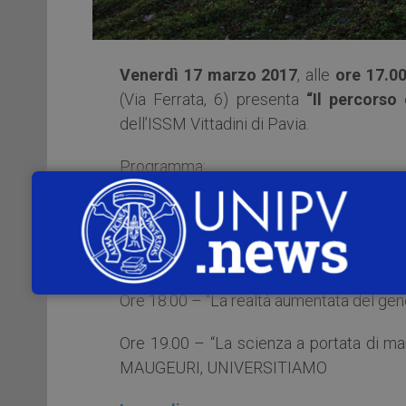
Venerdì 17 marzo 2017
, alle
ore 17.0
(Via Ferrata, 6) presenta
“Il percorso
dell’ISSM Vittadini di Pavia.
Programma:
Ore 17.00 – Il catalogo – guida, con in
Museale d’Ateneo; Prof. Michela Magli
Francesco Pietra – Curatore del Museo
Ore 18.00 – “La realtà aumentata del gene
Ore 19.00 – “La scienza a portata di m
MAUGEURI, UNIVERSITIAMO