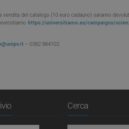
alla vendita del catalogo (10 euro cadauno) saranno devolut
niversitiamo
https://universitiamo.eu/campaigns/scien
e@unipv.it
– 0382 984102.
ivio
Cerca
io