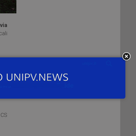
via
ali
ema
Dr.
ICS