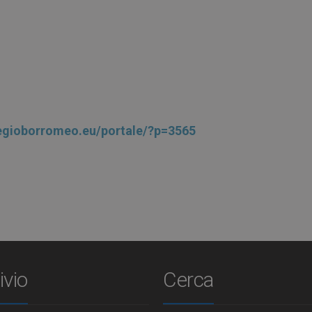
legioborromeo.eu/portale/?p=3565
ivio
Cerca