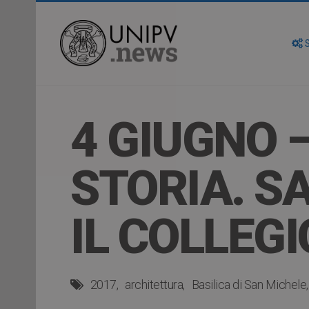
S
4 GIUGNO 
STORIA. S
IL COLLEG
2017
architettura
Basilica di San Michele