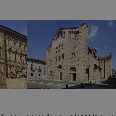
00
, il quarto appuntamento con le
visite guidate
organizz