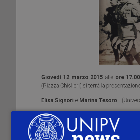
Giovedì 12 marzo 2015
alle
ore 17.0
(Piazza Ghislieri) si terrà la presentazio
Elisa Signori
e
Marina Tesoro
(Universi
presentano il volume
IN ITALIA AI TEMPI DI MUSSOLINI Via
2014)