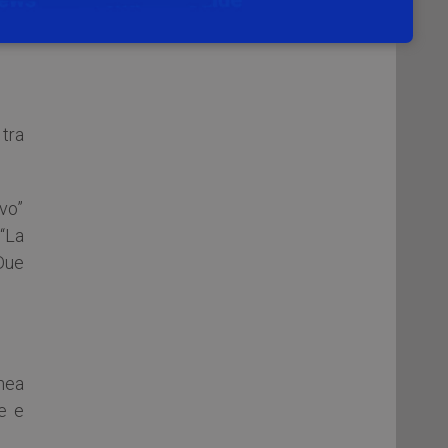
 tra
ovo”
 “La
“Due
nea
e e