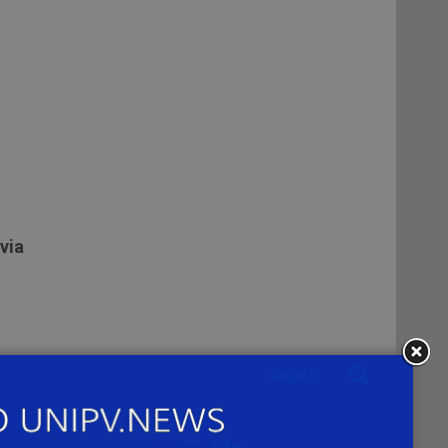
via
ri,