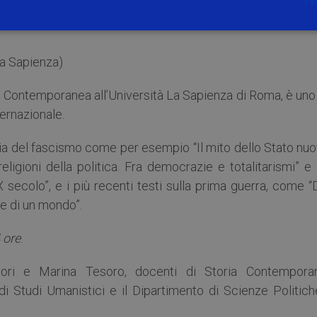
a Sapienza)
ia Contemporanea all’Università La Sapienza di Roma, è uno
nternazionale.
oria del fascismo come per esempio “Il mito dello Stato nu
e religioni della politica. Fra democrazie e totalitarismi” e
XX secolo”, e i più recenti testi sulla prima guerra, come 
ine di un mondo”.
4 ore
.
gnori e Marina Tesoro, docenti di Storia Contempora
di Studi Umanistici e il Dipartimento di Scienze Politich