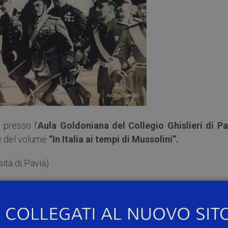
0
presso l’
Aula Goldoniana del Collegio Ghislieri di Pa
ne del volume
“In Italia ai tempi di Mussolini”.
tà di Pavia)
ggio in compagnia di osservatori stranieri
(Mondado