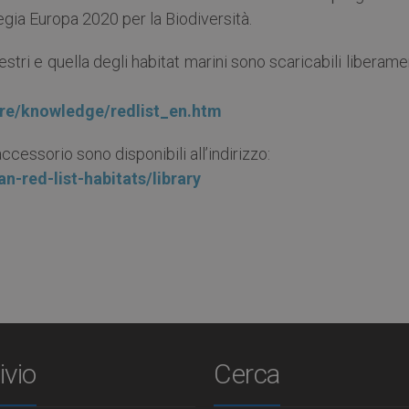
egia Europa 2020 per la Biodiversità.
stri e quella degli habitat marini sono scaricabili liberam
ure/knowledge/redlist_en.htm
accessorio sono disponibili all’indirizzo:
n-red-list-habitats/library
ivio
Cerca