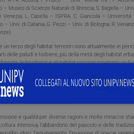
lio – Museo di Scienze Naturali di Brescia; S. Bagella – Univ
di Venezia; L. Casella – ISPRA; C. Giancola – Universita’
o – Univ. di Catania; G. Pezzi – Univ. di Bologna; R. Venan
enze).
re un terzo degli habitat terrestri sono attualmente in peri
rti delle paludi e torbiere, più della metà degli habitat erb
 foreste, le brughiere e gli habitat rocciosi mostrano un liv
 comunque grande preoccupazione. Nell’ambiente marino
rogame marine e gli estuari sono ovunque minacciati. Nel 
habitat è a rischio di collasso; nell’Atlantico nord-orient
l gran numero di habitat marini di cui sappiamo ancora tr
stensione e qualità per diverse ragioni e molte minacce st
oltura intensiva, l’abbandono del pascolo e delle tradizio
 equilibri idrici, l’inquinamento, l’invasione di specie vegeta