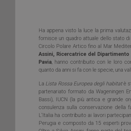
Ha appena visto la luce la prima valut
fornisce un quadro attuale dello stato di 
Circolo Polare Artico fino al Mar Medite
Assini, Ricercatrice del Dipartimento 
Pavia
, hanno contribuito con le loro c
quanto da anni si fa con le specie, una val
La
Lista Rossa Europea degli habitat
è s
partenariato formato da Wageningen Env
Bassi), IUCN (la più antica e grande o
consulenza sulla conservazione della fa
L’Italia ha contribuito ai lavori parteci
Perugia e composto da 15 esperti proveni
Oltre a Silvia Assini, fanno parte del te