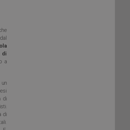
che
 dal
ola
 di
o a
 un
esi
 di
ti.
à di
ali.
, E.