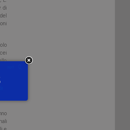
. di
 del
zoni
colo
acei
ello
, i
Mar
ale,
oppo
anno
nali
li e