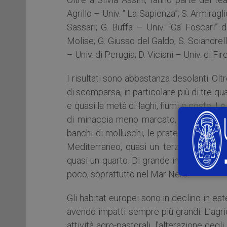
Agrillo – Univ. “ La Sapienza”; S. Armirag
Sassari; G. Buffa – Univ. “Ca’ Foscari” 
Molise; G. Giusso del Galdo, S. Sciandrell
– Univ. di Perugia; D. Viciani – Univ. di Fir
I risultati sono abbastanza desolanti. Olt
di scomparsa, in particolare più di tre qua
e quasi la metà di laghi, fiumi e coste. Le
di minaccia meno marcato, ma destano
banchi di molluschi, le praterie di fane
Mediterraneo, quasi un terzo di tutti gli 
quasi un quarto. Di grande interesse è i
poco, soprattutto nel Mar Nero.
Gli habitat europei sono in declino in e
avendo impatti sempre più grandi. L’agric
attività agro-pastorali, l’alterazione degli