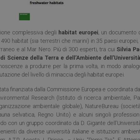
azione complessiva degli
habitat europei
, un documento 
490 habitat (sia terrestri che marini) in 35 paesi europei,
rraneo e al Mar Nero. Più di 300 esperti, tra cui
Silvia Pa
di Scienze della Terra e dell’Ambiente dell’Università
onoscenze a produrre per la prima volta, in modo analog
utazione del livello di minaccia degli habitat europei.
tata finanziata dalla Commissione Europea e coordinata da
ironmental Research (Istituto di ricerca ambientale, Pa
rganizzazione ambientale globale), NatureBureau (società
una selvatica, Regno Unito) e alcuni singoli professionis
pando con un gruppo coordinato da D. Gigante dell’Universit
enti da diverse università italiane e istituzioni ambient
am: A.T.R. Acosta, I. Prisco – Univ. “Roma Tre”; F. Attorre