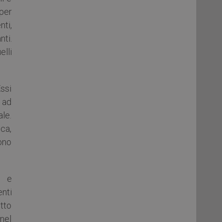
 per
nti,
nti.
elli
ssi
 ad
le.
sca,
sono
o e
enti
etto
nel