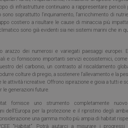
luppo di infrastrutture continuano a rappresentare pericoli
o sono soprattutto l’inquinamento, l’arricchimento di nutrie
luppo costiero a risultare le cause di minaccia più impatta
imatico sono già evidenti sia nei sistemi marini che in qu
co arazzo dei numerosi e variegati paesaggi europei. E
ali e ci forniscono importanti servizi ecosistemici, come
uestro del carbonio, un contrasto al riscaldamento globa
odurre colture di pregio, a sostenere l’allevamento e la pe
 le attività ricreative. Offrono ispirazione e gioia a tutti e 
r le generazioni future.
itat fornisce uno strumento completamente nuov
 dell’Europa per la protezione e il ripristino degli ambi
n considerazione una gamma molto più ampia di habitat risp
3/CEE “Habitat”. Potrà aiutarci a misurare i progressi 