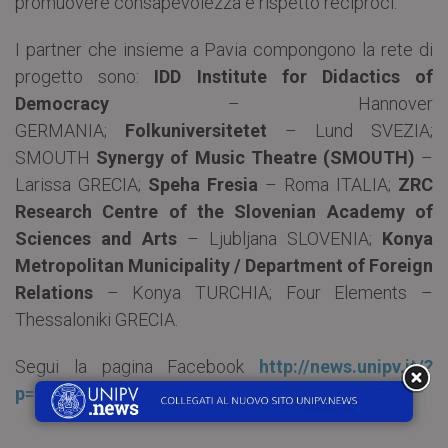
promuovere consapevolezza e rispetto reciproci.
I partner che insieme a Pavia compongono la rete di
progetto sono:
IDD Institute for Didactics of
Democracy
– Hannover
GERMANIA;
Folkuniversitetet
– Lund SVEZIA;
SMOUTH
Synergy of Music Theatre (SMOUTH)
–
Larissa GRECIA;
Speha Fresia
– Roma ITALIA;
ZRC
Research Centre of the Slovenian Academy of
Sciences and Arts
– Ljubljana SLOVENIA;
Konya
Metropolitan Municipality / Department of Foreign
Relations
– Konya TURCHIA; Four Elements –
Thessaloniki GRECIA.
Segui la pagina Facebook
http://news.unipv.it/?
p=18655