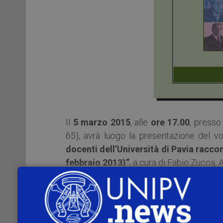
Il
5 marzo 2015
, alle
ore 17.00
, presso 
65), avrà luogo la presentazione del v
docenti dell’Università di Pavia raccon
febbraio 2013)”
, a cura di Fabio Zucca, 
Alla presentazione del volume interverran
del Dipartimento di Scienze Politiche e 
Musselli, Emerito di Diritto ecclesiastic