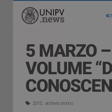
S
5 MARZO –
VOLUME “D
CONOSCENZA
2015
archivio storico