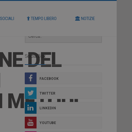
Cerca
 SOCIALI
TEMPO LIBERO
NOTIZIE
NE DEL
Social Box
I
FACEBOOK
I METODI”
TWITTER
LINKEDIN
YOUTUBE