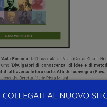
l’
Aula Foscolo
dell’Università di Pavia (Corso Strada Nuo
olume “
Divulgatori di conoscenza, di idee e di metodi
tati attraverso le loro carte. Atti del convegno
(Pavia,
Alessandra Baretta, Maria Piera Milani.
no i professori del nostro Ateneo, Giovanni Cordini, Diret
Sociali; Dario Mantovani, Ordinario di Diritto romano; Luc
o e il Professor Giancarlo Vitali, Presidente della Fondaz