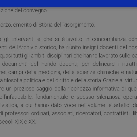
 cui finanziamento si deve la realizzazione del riordino d
azione del convegno.
erzo, emerito di Storia del Risorgimento.
e gli interventi e che si è svolto in concomitanza con
i dell’Archivio storico, ha riunito insigni docenti del no
quasi tutti gli ambiti disciplinari che hanno lavorato sulle c
ui documenti del Fondo docenti, per delineare i ritratti
nei campi della medicina, delle scienze chimiche e natura
la filosofia politica e del diritto e della storia. Grazie al virt
ire un prezioso saggio della ricchezza informativa di que
ell’infaticabile, fondamentale e spesso silenziosa opera
hivistica, a cui hanno dato voce nel volume le artefici d
professori ordinari, associati, ricercatori, contrattisti, li
secoli XIX e XX.