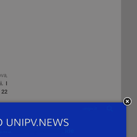
va,
. I
 22
tore
iano
ione