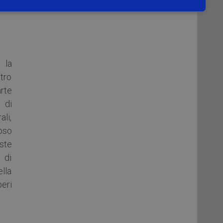
elle
 la
stro
arte
 di
li,
uoso
ste
 di
ella
beri