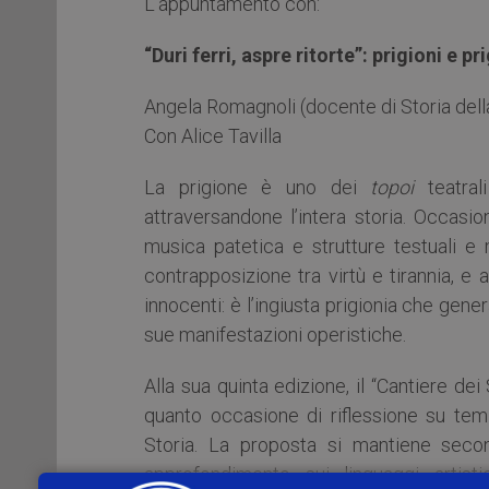
L’appuntamento con:
“Duri ferri, aspre ritorte”: prigioni e p
Angela Romagnoli (docente di Storia dell
Con Alice Tavilla
La prigione è uno dei
topoi
teatrali
attraversandone l’intera storia. Occas
musica patetica e strutture testuali e 
contrapposizione tra virtù e tirannia, e
innocenti: è l’ingiusta prigionia che gen
sue manifestazioni operistiche.
Alla sua quinta edizione, il “Cantiere d
quanto occasione di riflessione su temi 
Storia. La proposta si mantiene secon
approfondimento sui linguaggi artist