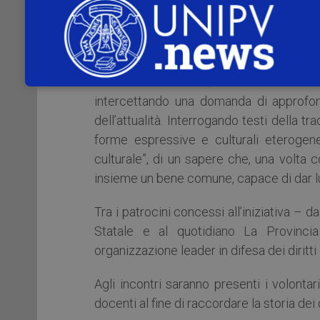
Dipartimento di Musicologia e Beni Cultur
di laureandi, laureati, dottorandi e studen
cifra distintiva del campus cremonese.
Per l’edizione 2016/17 si è scelto di 
intercettando una domanda di approfond
dell’attualità. Interrogando testi della t
forme espressive e culturali eterogenee
culturale”, di un sapere che, una volta 
insieme un bene comune, capace di dar lu
Tra i patrocini concessi all’iniziativa –
Statale e al quotidiano La Provincia
organizzazione leader in difesa dei diritti
Agli incontri saranno presenti i volonta
docenti al fine di raccordare la storia dei d