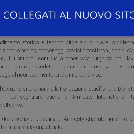
ali dell’Università di Pavia, sede di Cremona, con il supp
ti esperti, nel clima di virtuoso interscambio che costituisc
affrontare da varie angolature il tema dei diritti uma
imento storico e teorico circa alcuni nuclei problemat
radizione classica, personaggi storici e testimoni, opere d’a
, il “Cantiere” continua a tener viva l’urgenza del “lav
conosciuto e posseduto, costituisca una risorsa individua
ogo al riconoscimento di identità condivise.
 dal Comune di Cremona alla Fondazione Stauffer alla Biblio
 – da segnalare quello di Amnesty International Ital
 dell’uomo.
ri della sezione cittadina di Amnesty che interagiranno c
iritti alla situazione attuale.