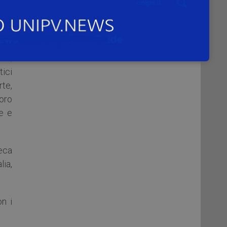
orto
e la
ni,
ici
rte,
oro
le e
teca
ia,
on i