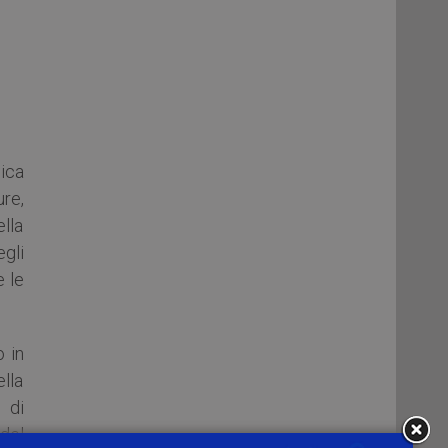
ica
re,
lla
egli
e le
o in
ella
 di
del