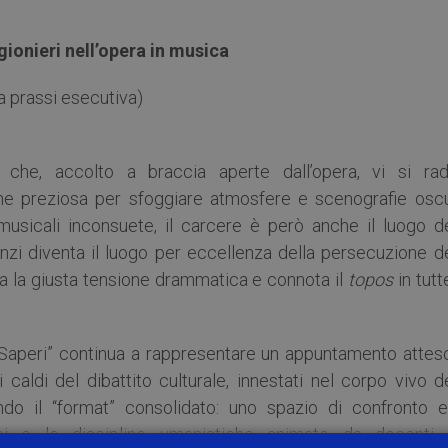
rigionieri nell’opera in musica
a prassi esecutiva)
 che, accolto a braccia aperte dall’opera, vi si rad
ione preziosa per sfoggiare atmosfere e scenografie oscu
musicali inconsuete, il carcere è però anche il luogo de
 anzi diventa il luogo per eccellenza della persecuzione d
era la giusta tensione drammatica e connota il
topos
in tutt
ei Saperi” continua a rappresentare un appuntamento attes
caldi del dibattito culturale, innestati nel corpo vivo d
do il “format” consolidato: uno spazio di confronto e
ici e le discipline umanistiche animato da docenti 