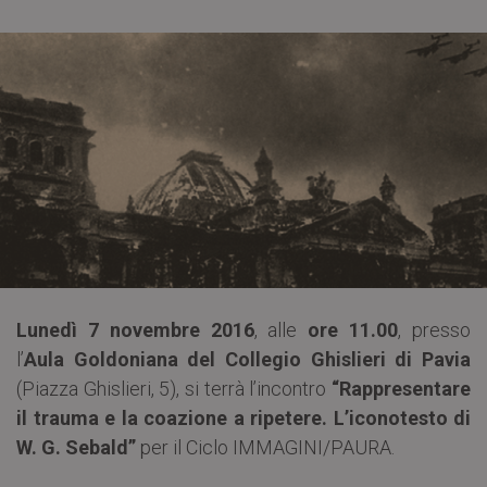
Lunedì 7 novembre 2016
, alle
ore 11.00
, presso
l’
Aula Goldoniana del Collegio Ghislieri di Pavia
(Piazza Ghislieri, 5), si terrà l’incontro
“Rappresentare
il trauma e la coazione a ripetere. L’iconotesto di
W. G. Sebald”
per il Ciclo IMMAGINI/PAURA.