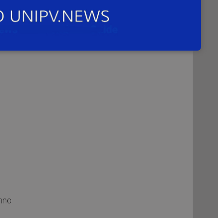
ria
nno