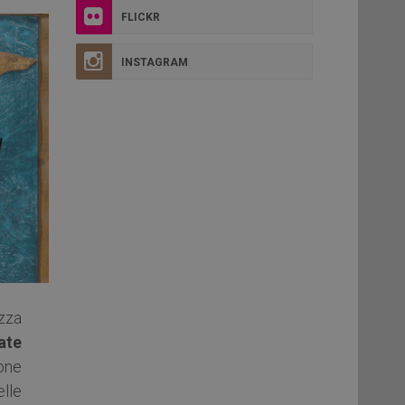
FLICKR
INSTAGRAM
zza
ate
one
lle