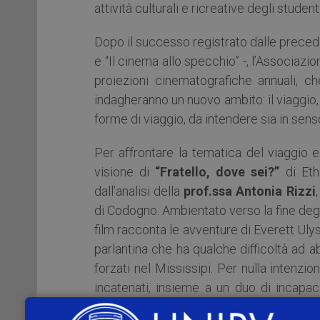
attività culturali e ricreative degli studenti
Dopo il successo registrato dalle preceden
e “Il cinema allo specchio” -, l’Associaz
proiezioni cinematografiche annuali, ch
indagheranno un nuovo ambito: il viaggio, 
forme di viaggio, da intendere sia in sen
Per affrontare la tematica del viaggio e
visione di
“Fratello, dove sei?”
di Eth
dall’analisi della
prof.ssa Antonia Rizzi
di Codogno. Ambientato verso la fine degli
film racconta le avventure di Everett Uly
parlantina che ha qualche difficoltà ad a
forzati nel Mississipi. Per nulla intenzio
incatenati, insieme a un duo di incapac
Durante la loro corsa verso la libertà att