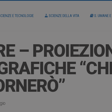
CIENZE E TECNOLOGIE
SCIENZE DELLA VITA
S. UMANE E
E – PROIEZION
GRAFICHE “CH
ORNERÒ”
gio