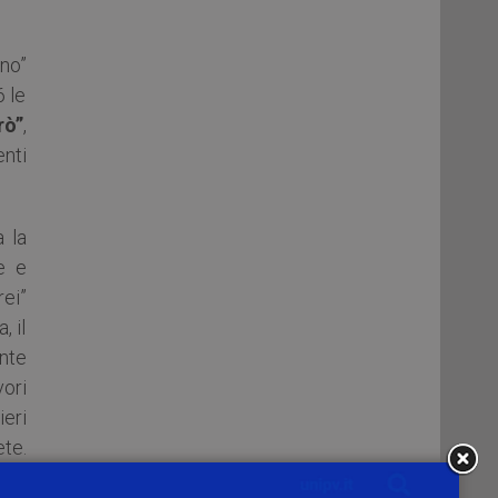
ino”
6 le
rò”
,
enti
a la
e e
rei”
, il
ente
vori
ieri
te.
essa