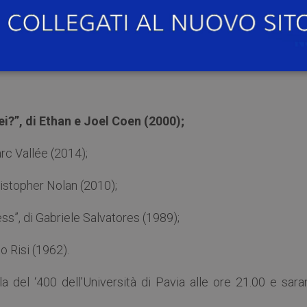
one di dollari, i tre si imbarcano così in una straordina
ria di personaggi densi di riferimenti omerici e non solo.
ei?”, di Ethan e Joel Coen (2000);
rc Vallée (2014);
ristopher Nolan (2010);
s”, di Gabriele Salvatores (1989);
o Risi (1962).
a del ‘400 dell’Università di Pavia alle ore 21.00 e sara