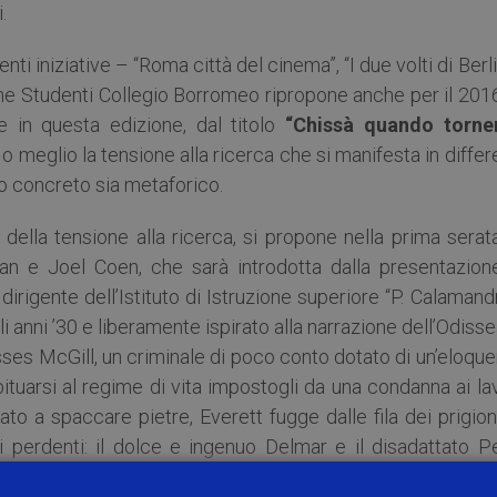
.
ti iniziative – “Roma città del cinema”, “I due volti di Berl
ione Studenti Collegio Borromeo ripropone anche per il 201
e in questa edizione, dal titolo
“Chissà quando torne
o meglio la tensione alla ricerca che si manifesta in differ
so concreto sia metaforico.
 della tensione alla ricerca, si propone nella prima serat
an e Joel Coen, che sarà introdotta dalla presentazion
, dirigente dell’Istituto di Istruzione superiore “P. Calamand
 anni ’30 e liberamente ispirato alla narrazione dell’Odissea
sses McGill, un criminale di poco conto dotato di un’eloqu
bituarsi al regime di vita impostogli da una condanna ai la
nato a spaccare pietre, Everett fugge dalle fila dei prigion
i perdenti: il dolce e ingenuo Delmar e il disadattato Pe
raverso l’America rurale della grande crisi, uniti dalla prom