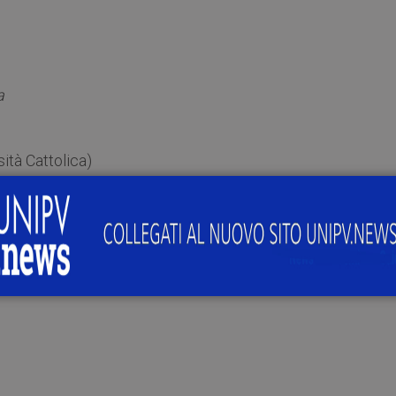
a
ità Cattolica)
ra materiale e immateriale nell’arte contemporanea a part
el Novecento tra cui: Yves Klein, Lucio Fontana e Piero Manzo
o: