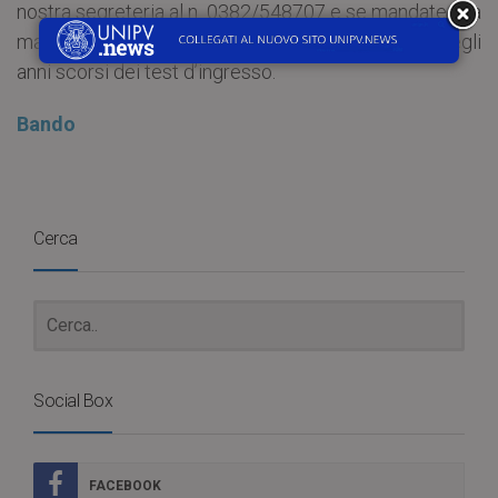
nostra segreteria al n. 0382/548707 e se mandate una
mail di richiesta vi verranno forniti gli esempi degli
anni scorsi dei test d’ingresso.
Bando
Cerca
Social Box
FACEBOOK