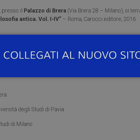
, presso il
Palazzo di Brera
(Via Brera 28 – Milano), si terr
ilosofia antica. Vol. I-IV”
– Roma, Carocci editore, 2016.
iversità degli Studi di Milano
era:
rsità degli Studi di Pavia
udi di Milano