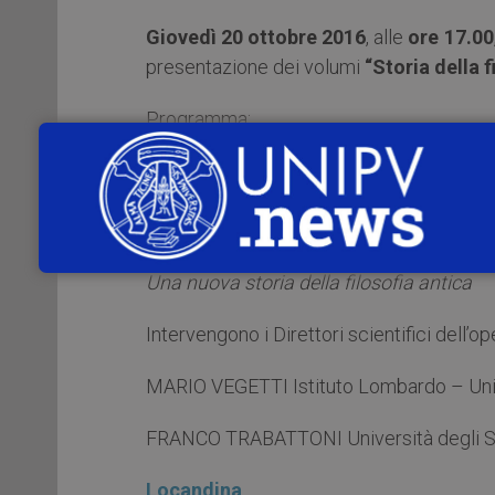
Giovedì 20 ottobre 2016
, alle
ore 17.00
presentazione dei volumi
“Storia della f
Programma:
SILVIO BERETTA
Saluto del Presidente
PIERLUIGI DONINI Istituto Lombardo – Un
Una nuova storia della filosofia antica
Intervengono i Direttori scientifici dell’op
MARIO VEGETTI Istituto Lombardo – Unive
FRANCO TRABATTONI Università degli St
Locandina