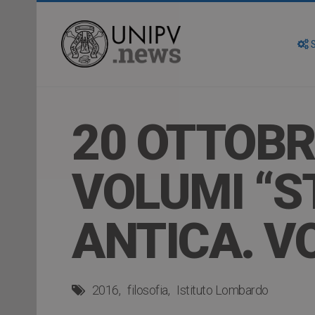
S
20 OTTOBR
VOLUMI “S
ANTICA. VO
2016
filosofia
Istituto Lombardo