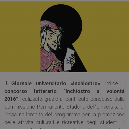
Il
Giornale universitario «Inchiostro»
indice il
concorso letterario “Inchiostro a volontà
2016”
, realizzato grazie al contributo concesso dalla
Commissione Permanente Studenti dell’Università di
Pavia nell’ambito del programma per la promozione
delle attività culturali e ricreative degli studenti. Il