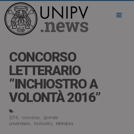
Toggl
naviga
CONCORSO
LETTERARIO
“INCHIOSTRO A
VOLONTÀ 2016”
2016
concorso
giornale
universitario
Inchiostro
letteratura