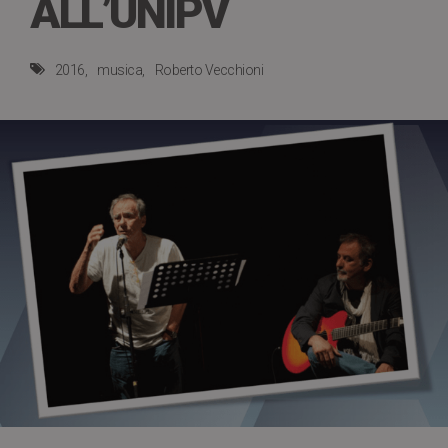
ALL’UNIPV
2016
musica
Roberto Vecchioni