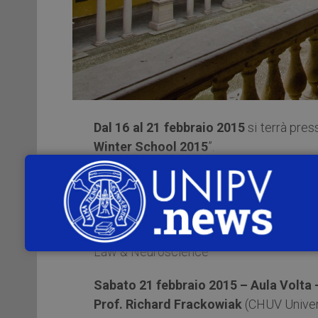
Dal 16 al 21 febbraio 2015
si terrà press
Winter School 2015
”.
All’interno del programma sono previsti i 
Lunedì 16 febbraio 2015 – Aula Foscol
Prof. Dennis Patterson
(European Univer
Law & Neuroscience
Sabato 21 febbraio 2015 – Aula Volta 
Prof. Richard Frackowiak
(CHUV Univers