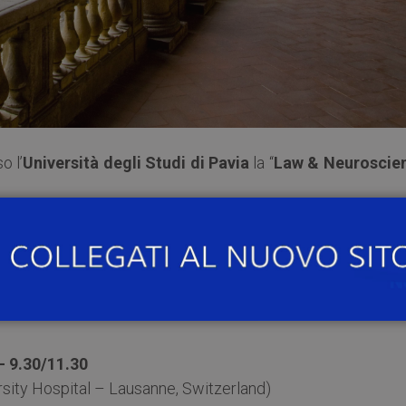
o l’
Università degli Studi di Pavia
la “
Law & Neuroscie
seguenti incontri:
o – 11.30/13.00
sity Institute)
– 9.30/11.30
ity Hospital – Lausanne, Switzerland)