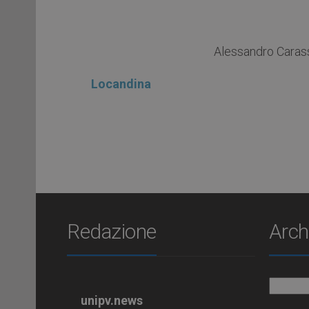
Alessandro Carass
Locandina
Redazione
Arch
Archiv
unipv.news