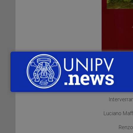
Venerdì 20 febbraio 2015
alle
ore 10.3
(Piazza del Lino, 2 – Pavia) si terrà la 
Liguria e nelle Alpi Marittime dal Medi
Interverran
Luciano Maffi
Renzo 