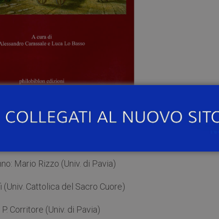
0
nell’
Aula Dottorandi (1° piano) di Palazzo San Tomm
presentazione del libro “
In terra vineata. La vite e il vin
oevo ai nostri giorni
”.
no: Mario Rizzo (Univ. di Pavia)
 (Univ. Cattolica del Sacro Cuore)
P. Corritore (Univ. di Pavia)