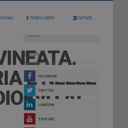
Cerca
 SOCIALI
TEMPO LIBERO
NOTIZIE
VINEATA.
Social Box
RIA E NELLE
FACEBOOK
IOEVO AI
TWITTER
LINKEDIN
YOUTUBE