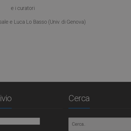
e i curatori
ale e Luca Lo Basso (Univ. di Genova)
ivio
Cerca
io