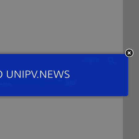
aso
o in