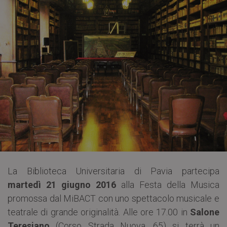
La Biblioteca Universitaria di Pavia partecipa
martedì 21 giugno 2016
alla Festa della Musica
promossa dal MiBACT con uno spettacolo musicale e
teatrale di grande originalità. Alle ore 17.00 in
Salone
Teresiano
(Corso Strada Nuova, 65) si terrà un