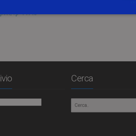
ipv.it/?p=14145
ivio
Cerca
io