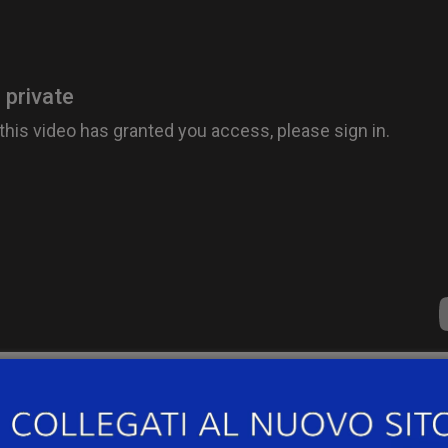
rto question time del 2016, l’incontro attraverso il quale,
fornite informazioni e formulate dichiarazioni da parte 
rda il video.