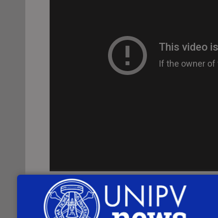
Martedì 14 giugno 2016 si è svolto il qua
scambi di domande e risposte, vengono 
Rettore, dei proRettori e dei Delegati. Gua