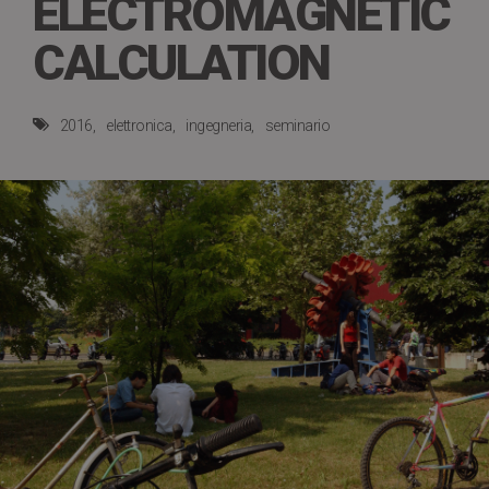
ELECTROMAGNETIC
CALCULATION
2016
elettronica
ingegneria
seminario