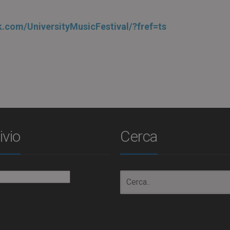
.com/UniversityMusicFestival/?fref=ts
ivio
Cerca
io