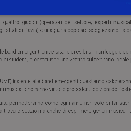
 canzoni proprie. Tra i gruppi che hanno inviato le prop
giuria seleziona gli otto gruppi più interessanti.
uattro giudici (operatori del settore, esperti musical
egli studi di Pavia) e una giuria popolare sceglieranno la 
lle band emergenti universitarie di esibirsi in un luogo e co
 di studenti, e costituisce una vetrina sul territorio locale
l’UMF, insieme alle band emergenti quest’anno calcheranno
i musicali che hanno vinto le precedenti edizioni del festiv
tuita permetteranno come ogni anno non solo di far suon
à a trovare spazio ma anche di esprimere generi musicali 
.