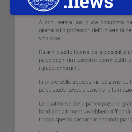
gruppi di tutti i generi musicali, con
registrazioni (l’iscrizione è gratuita) una 
A ogni serata una giuria composta da q
giornalisti o professori dell’Università d
vincitrice.
Da anni questo festival dà la possibilità a
palco degni di musicisti e con un pubblico
i gruppi emergenti.
In onore della tredicesima edizione del
palco studentesco alcune tra le formazion
Le quattro serate a partecipazione gra
band che altrimenti avrebbero difficolt
troppo spesso passano in secondo piano