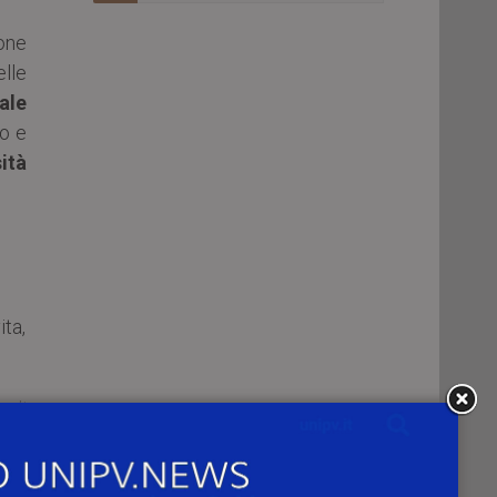
one
lle
ale
io e
ità
ta,
egli
e le
o a