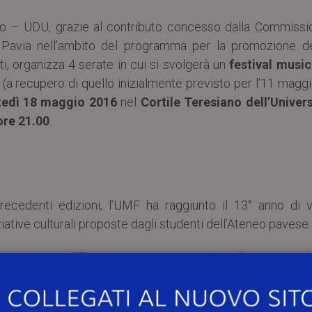
udio – UDU, grazie al contributo concesso dalla Commissi
i Pavia nell’ambito del programma per la promozione de
nti, organizza 4 serate in cui si svolgerà un
festival music
(a recupero di quello inizialmente previsto per l’11 magg
edì 18 maggio 2016
nel
Cortile Teresiano dell’Univers
ore 21.00
.
recedenti edizioni, l’UMF ha raggiunto il 13° anno di vi
ziative culturali proposte dagli studenti dell’Ateneo pavese.
con almeno il 25% dei componenti iscritto all’Università d
and universitarie che suoneranno, tre per ogni sera, durant
 La selezione delle band avviene mediante un bando, apert