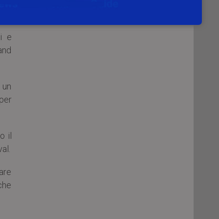
rie
i e
band
n un
 per
 il
al.
are
che