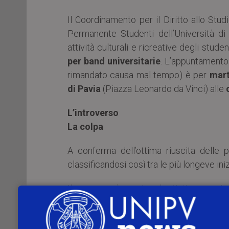
Il Coordinamento per il Diritto allo St
Permanente Studenti dell’Università d
attività culturali e ricreative degli stude
per band universitarie
. L’appuntamento 
rimandato causa mal tempo) è per
mart
di Pavia
(Piazza Leonardo da Vinci) alle
L’introverso
La colpa
A conferma dell’ottima riuscita delle p
classificandosi così tra le più longeve ini
Il concorso è aperto ad artisti e gruppi 
Studi di Pavia. Sono selezionate dodici b
quattro serate che il Festival propone.