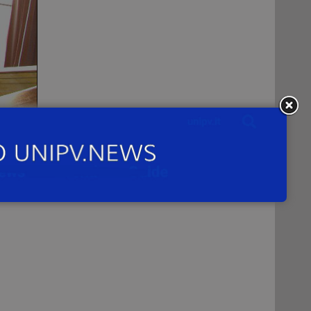
ada
ete