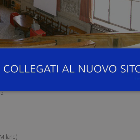
, presso l’
Aula Scarpa dell’Università di Pavia
(Corso Str
 libro di Sylvain Piron, “Dialectique du monstre. Enqu
5.
 Milano)