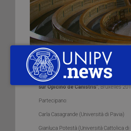
Giovedì 19 maggio 2016
alle
ore 17.30
Nuova, 65), si terrà la
presentazione del
sur Opicino de Canistris”
, Bruxelles 201
Partecipano:
Carla Casagrande (Università di Pavia)
Gianluca Potestà (Università Cattolica di