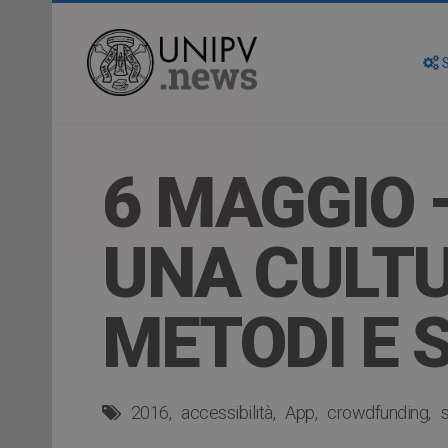
S
6 MAGGIO –
UNA CULTU
METODI E 
2016
accessibilità
App
crowdfunding