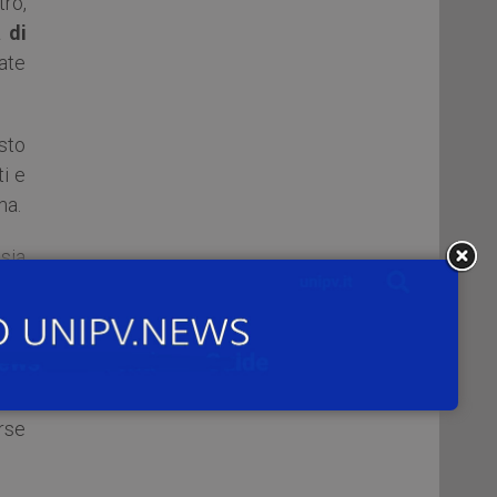
ro,
 di
cate
sto
ti e
ma.
 sia
, di
ne,
i e
erse