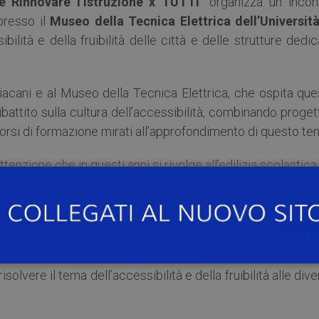
 e Rinnovare l’Istruzione x TUTTI
” organizza un incont
resso il
Museo della Tecnica Elettrica dell’Università
bilità e della fruibilità delle città e delle strutture dedi
acani e al Museo della Tecnica Elettrica, che ospita que
ibattito sulla cultura dell’accessibilità, combinando proget
corsi di formazione mirati all’approfondimento di questo te
attenzione che in questi anni si rivolge all’edilizia scolastica
la Convezione ONU dei Diritti delle Persone con Disabilità
a una vita in autonomia e sicurezza per tutte le perso
ti tecnici e approfondimenti culturali, proponendo spunt
risolvere il tema dell’accessibilità e della fruibilità alle div