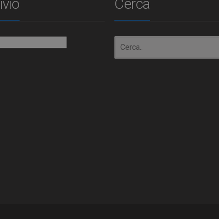
ivio
Cerca
io