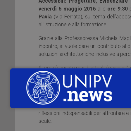
Accessibili: Progettare, Evidenziare
venerdì 6 maggio 2016
alle
ore 9.30
p
Pavia
(Via Ferrata), sul tema dell’accessi
all’istruzione e alla formazione.
Grazie alla Professoressa Michela Magli
incontro, si vuole dare un contributo al d
soluzioni architettoniche inclusive a per
Il tema è quanto mai di attualità sia per l’
per l’importanza, sottolineata anche dal
garantire il diritto all’istruzione e 
indipendentemente dalle loro abilità.
I relatori invitati offriranno contribu
riflessioni indispensabili per affrontare e 
scale.