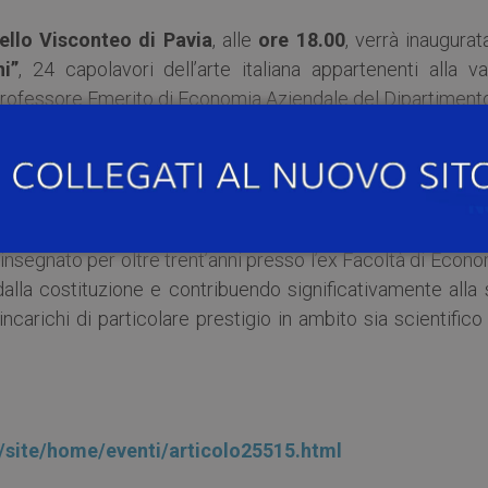
ello Visconteo di Pavia
, alle
ore 18.00
, verrà inaugurat
i”
, 24 capolavori dell’arte italiana appartenenti alla v
Professore Emerito di Economia Aziendale del Dipartimento
rsità di Pavia.
 terzo della collezione, e rappresentano un’anteprima de
per intero ai Musei Civici di Pavia.
insegnato per oltre trent’anni presso l’ex Facoltà di Econ
alla costituzione e contribuendo significativamente alla 
ncarichi di particolare prestigio in ambito sia scientifico
it/site/home/eventi/articolo25515.html