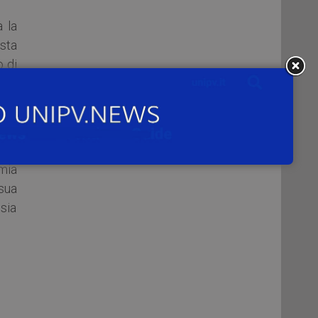
a la
asta
 di
lla
omia
sua
 sia