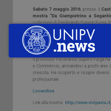
Sabato 7 maggio 2016
, presso il
Cast
mostra “Da Giampietrino a Segantin
collezione di Ferdinando Superti Furga, 
Scienze economiche e aziendali dell’Unive
Si tratta di un piccola parte, circa un
raccolta che il collezionista ha destinato 
Il professor Ferdinando Superti Furga ha 
e Commercio, arrivandovi a pochi anni d
crescita. Ha ricoperto e ricopre diversi i
professionale.
Locandina
Link alla mostra:
http://www.vivipavia.