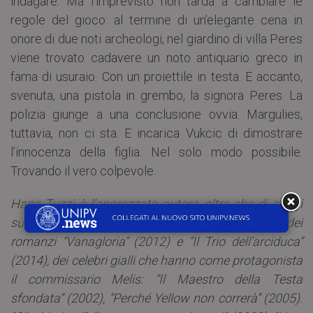
indagare. Ma l’imprevisto non tarda a cambiare le
regole del gioco: al termine di un’elegante cena in
onore di due noti archeologi, nel giardino di villa Peres
viene trovato cadavere un noto antiquario greco in
fama di usuraio. Con un proiettile in testa. E accanto,
svenuta, una pistola in grembo, la signora Peres. La
polizia giunge a una conclusione ovvia. Margulies,
tuttavia, non ci sta. E incarica Vukcic di dimostrare
l’innocenza della figlia. Nel solo modo possibile.
Trovando il vero colpevole.
Hans Tuzzi è l’apprezzato autore, oltre che di saggi
sulla storia del libro e sul suo mercato antiquario e dei
romanzi “Vanagloria” (2012) e “Il Trio dell’arciduca”
(2014), dei celebri gialli che hanno come protagonista
il commissario Melis: “Il Maestro della Testa
sfondata” (2002), “Perché Yellow non correrà” (2005).