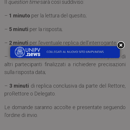
Il
question time
sarà così suddiviso:
–
1 minuto
per la lettura del quesito;
–
5 minuti
per la risposta;
–
2 minuti
per l’eventuale replica dell’interrogante;
–
fino a tre interventi di 2 minuti
l’uno da parte di
altri partecipanti finalizzati a richiedere precisazioni
sulla risposta data;
–
3 minuti
di replica conclusiva da parte del Rettore,
proRettore o Delegato.
Le domande saranno accolte e presentate seguendo
l’ordine di invio.