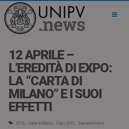
Toggl
naviga
12 APRILE –
L’EREDITÀ DI EXPO:
LA “CARTA DI
MILANO” E I SUOI
EFFETTI
2016
Carta di Milano
Expo 2015
Salvatore Veca