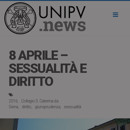
Toggl
naviga
8 APRILE –
SESSUALITÀ E
DIRITTO
2016
Collegio S. Caterina da
Siena
diritto
giurisprudenza
sessualità