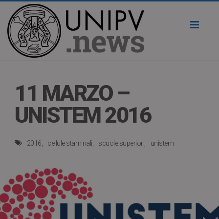
Toggl
naviga
11 MARZO –
UNISTEM 2016
2016
cellule staminali
scuole superiori
unistem