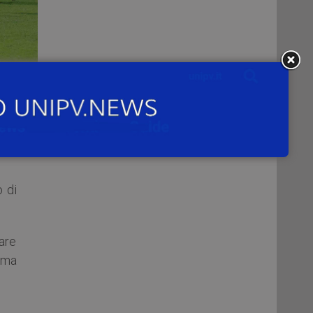
 di
o la
o di
lare
 ma