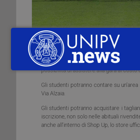
Anche in occasione della
partita contr
Pavia
domenica 6 marzo 2016 alle 
possibilità di assistere alla gara al costo 
Gli studenti potranno contare su un’area a
Via Alzaia.
Gli studenti potranno acquistare i tagli
iscrizione, non solo nelle abituali rivendit
anche all’interno di Shop Up, lo store uffici