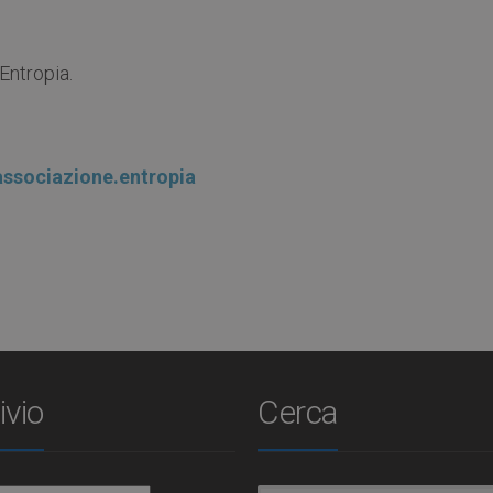
Entropia.
sociazione.entropia
ivio
Cerca