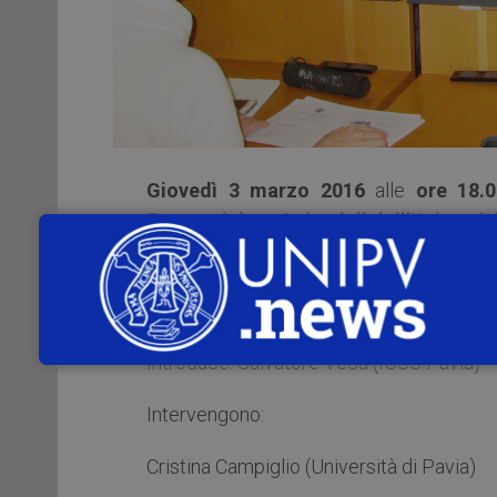
Giovedì 3 marzo 2016
alle
ore 18.
Economiche e Aziendali dell’Universit
persone oltre i numeri
”. L’iniziativa
Permanente Studenti dell’Università d
attività culturali e ricreative degli studenti
Introduce: Salvatore Veca (IUSS Pavia)
Intervengono:
Cristina Campiglio (Università di Pavia)