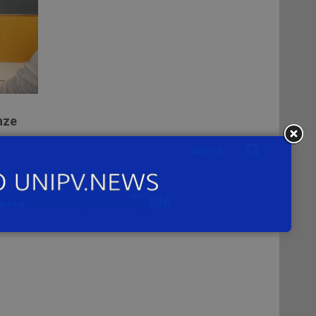
nze
ne:
one
lle