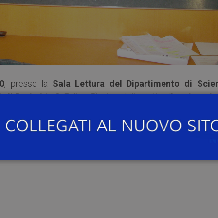
00
, presso la
Sala Lettura del Dipartimento di Scie
à di Pavia
(Via S. Felice, 5), si terrà l’iniziativa “
Immigrazio
 è realizzata grazie al contributo concesso dalla Commissi
i Pavia nell’ambito del programma per la promozione de
.