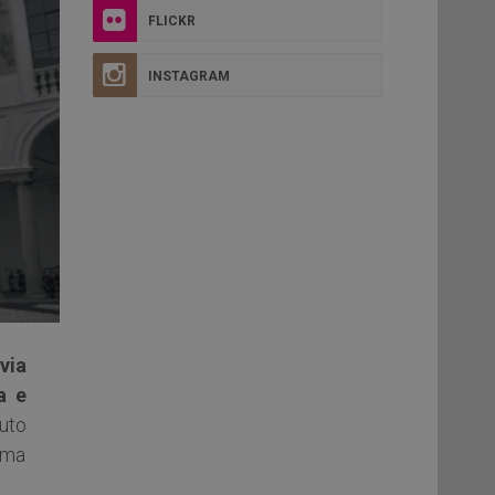
FLICKR
INSTAGRAM
via
a e
buto
mma