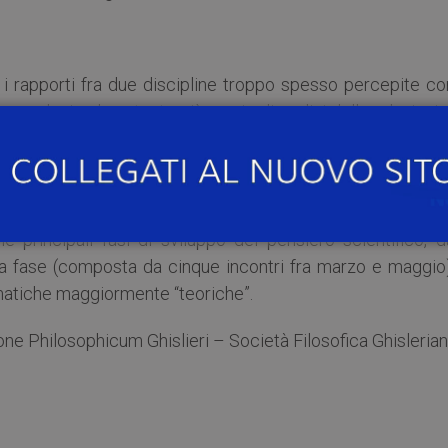
are i rapporti fra due discipline troppo spesso percepite 
nserendosi nel contesto più ampio di analisi delle relazioni
l sapere, cominciato l’anno scorso con il ciclo “Filosofi
ri svoltisi fra ottobre e dicembre) si è cercato di fornir
 principali fasi di sviluppo del pensiero scientifico, da
nda fase (composta da cinque incontri fra marzo e maggio)
matiche maggiormente “teoriche”.
ione Philosophicum Ghislieri – Società Filosofica Ghislerian