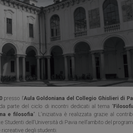
0
presso l’
Aula Goldoniana del Collegio Ghislieri di Pa
da parte del ciclo di incontri dedicati al tema “
Filosofi
na e filosofia
”. L’iniziativa è realizzata grazie al contri
Studenti dell’Università di Pavia nell’ambito del progra
 ricreative degli studenti.