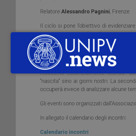
Relatore
Alessandro Pagnini
, Firenze.
Il ciclo si pone l’obiettivo di evidenzi
contrapposte, quali filosofia e scienza, i
legano la filosofia ad altri “campi” de
Letteratura”.
Nella prima fase del ciclo (cinque incont
resoconto essenzialmente “storico” delle
“nascita” sino ai giorni nostri. La seco
occuperà invece di analizzare alcune te
Gli eventi sono organizzati dall’Associaz
In allegato il calendario degli incontri:
Calendario incontri