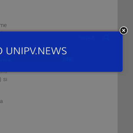
come
 che
a e
e un
lla
 si
a.