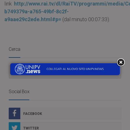
link
http://www.rai.tv/dl/RaiTV/programmi/media/C
b749379a-a765-49bf-8c2f-
a9aae29c2ede.html#p=
(dal minuto 00:07:33).
Cerca
Social Box
FACEBOOK
TWITTER