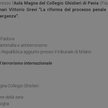
resso l’
Aula Magna del Collegio Ghislieri di Pavia
(Pia
ari Vittorio Grevi “La riforma del processo penale 
mergenze”.
di Padova
antimafia e antiterrorismo
a Repubblica aggiunto presso il tribunale di Milano
al terrorismo internazionale
na Collegio Ghislieri
re della sera
ologna