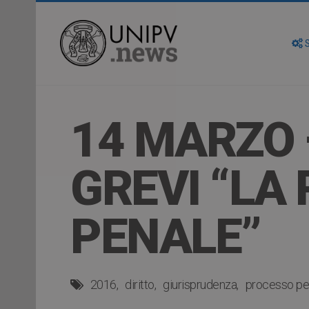
S
14 MARZO 
GREVI “LA
PENALE”
2016
diritto
giurisprudenza
processo pe