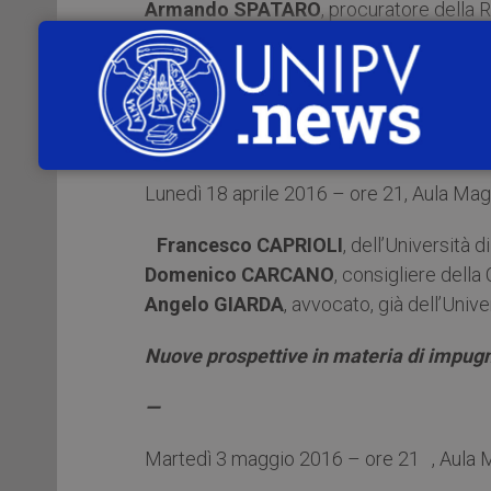
Armando SPATARO
, procuratore della 
Intercettazioni e raccolta di dati tra ef
cronaca
—
Lunedì 18 aprile 2016 – ore 21, Aula Magn
Francesco CAPRIOLI
, dell’Università d
Domenico CARCANO
, consigliere della
Angelo GIARDA
, avvocato, già dell’Univ
Nuove prospettive in materia di impugn
—
Martedì 3 maggio 2016 – ore 21 , Aula M