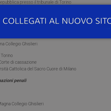
Repubblica presso il tribunale di Torino
ficacia delle indagini, diritto alla riservatezza e diritt
a Collegio Ghislieri
i Torino
 Corte di cassazione
ersità Cattolica del Sacro Cuore di Milano
azioni penali
agna Collegio Ghislieri