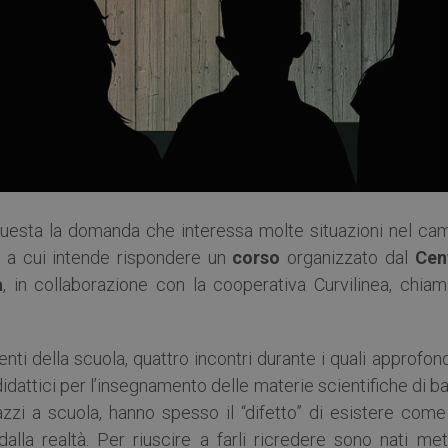
 questa la domanda che interessa molte situazioni nel ca
a a cui intende rispondere un
corso
organizzato dal
Cen
a
, in collaborazione con la cooperativa Curvilinea, chiam
ti della scuola, quattro incontri durante i quali approfon
idattici per l’insegnamento delle materie scientifiche di b
agazzi a scuola, hanno spesso il “difetto” di esistere com
alla realtà. Per riuscire a farli ricredere sono nati met