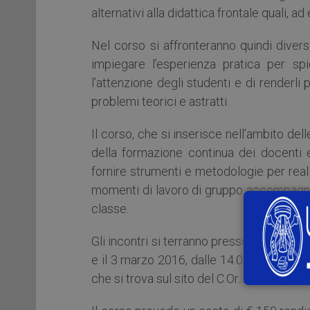
alternativi alla didattica frontale quali, a
Nel corso si affronteranno quindi diversi 
impiegare l’esperienza pratica per spi
l’attenzione degli studenti e di renderl
problemi teorici e astratti.
Il corso, che si inserisce nell’ambito del
della formazione continua dei docenti 
fornire strumenti e metodologie per reali
momenti di lavoro di gruppo accompagnera
classe.
Gli incontri si terranno presso il Campus 
e il 3 marzo 2016, dalle 14.00 alle 18.00
che si trova sul sito del C.Or.:
cor.unipv.e