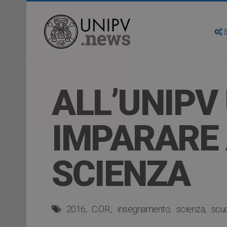
S
ALL’UNIPV
IMPARARE 
SCIENZA
2016
C.OR.
insegnamento
scienza
scu