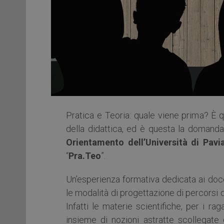
Pratica e Teoria: quale viene prima? È
della didattica, ed è questa la domand
Orientamento dell’Università di Pavi
“
Pra.Teo
”.
Un’esperienza formativa dedicata ai docen
le modalità di progettazione di percorsi d
Infatti le materie scientifiche, per i r
insieme di nozioni astratte scollegate d