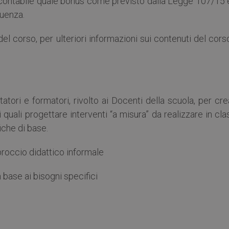
icontabile quale bonus come previsto dalla Legge 107/15 e
quenza.
del corso, per ulteriori informazioni sui contenuti del cors
atori e formatori, rivolto ai Docenti della scuola, per cr
 i quali progettare interventi “a misura” da realizzare in cl
iche di base.
proccio didattico informale
 base ai bisogni specifici