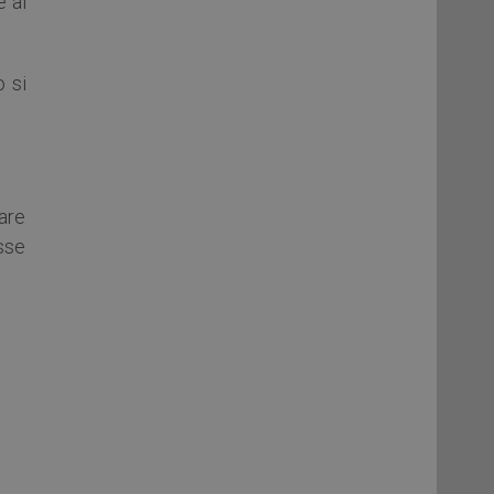
 al
o si
eare
asse