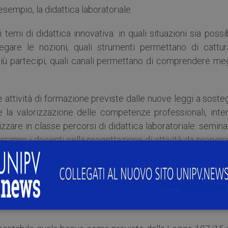
d esempio, la didattica laboratoriale.
temi di didattica innovativa: in quali situazioni sia possi
egare le nozioni, quali strumenti permettano di cattur
i più partecipi, quali canali permettano di comprendere me
le attività di formazione previste dalle nuove leggi a sost
e la valorizzazione delle competenze professionali, inte
zzare in classe percorsi di didattica laboratoriale: semina
nno i docenti nella progettazione di attività da proporre
Aquae (Strada Cascinazza, 29 a Pavia) il 23 e 25 febbraio e
,
ma occorre iscriversi fin da ora
, compilando il form on-
u