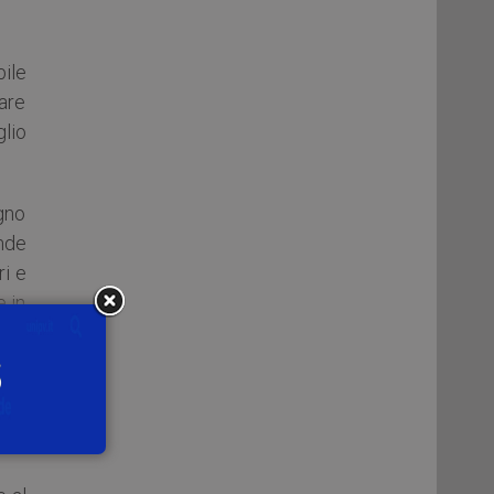
bile
are
glio
egno
nde
ri e
 in
 l’1
line