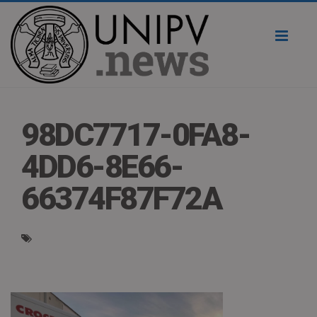
Toggl
naviga
98DC7717-0FA8-
4DD6-8E66-
66374F87F72A