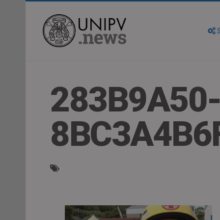
S
283B9A50-
8BC3A4B6