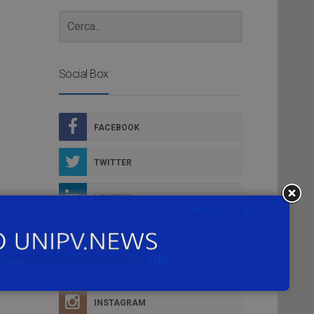
Social Box
FACEBOOK
TWITTER
LINKEDIN
YOUTUBE
FLICKR
INSTAGRAM