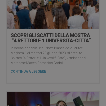
SCOPRI GLI SCATTI DELLA MOSTRA
“4 RETTORI E 1 UNIVERSITÀ-CITTÀ”
In occasione della 1^a “Notte Bianca delle Lauree
Magistrali” di martedì 20 giugno 2023, si è tenuto
l’evento “4 Rettori e 1 Università-Città”, vernissage di
Marchese Matteo Domenico Borioli.
CONTINUA A LEGGERE