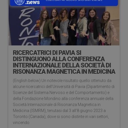
RICERCATRICI DI PAVIA SI
DISTINGUONO ALLA CONFERENZA
INTERNAZIONALE DELLA SOCIETÀ DI
RISONANZA MAGNETICA IN MEDICINA
(English below) Un notevole risultato quello ottenuto da
alcune ricercatrici dell’Università di Pavia (Dipartimento di
Scienze del Sistema Nervoso e del Comportamento) e
della Fondazione Mondino alla conferenza annuale della
Società Internazionale di Risonanza Magnetica in
Medicina (ISMRM), tenutasi dal 3 all’8 giugno 2023 a
Toronto (Canada), dove si sono distinte in vari settori,
vincendo