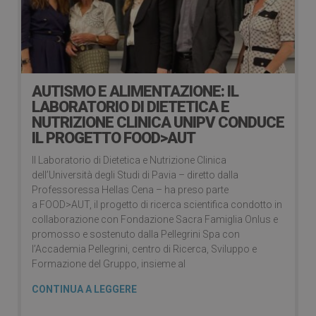
AUTISMO E ALIMENTAZIONE: IL
LABORATORIO DI DIETETICA E
NUTRIZIONE CLINICA UNIPV CONDUCE
IL PROGETTO FOOD>AUT
Il Laboratorio di Dietetica e Nutrizione Clinica
dell’Università degli Studi di Pavia – diretto dalla
Professoressa Hellas Cena – ha preso parte
a FOOD>AUT, il progetto di ricerca scientifica condotto in
collaborazione con Fondazione Sacra Famiglia Onlus e
promosso e sostenuto dalla Pellegrini Spa con
l’Accademia Pellegrini, centro di Ricerca, Sviluppo e
Formazione del Gruppo, insieme al
CONTINUA A LEGGERE