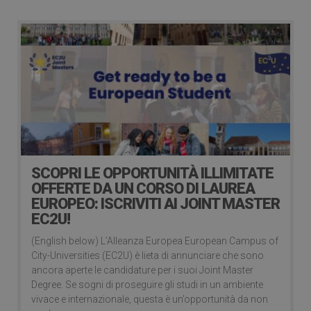
SCOPRI LE OPPORTUNITÀ ILLIMITATE
OFFERTE DA UN CORSO DI LAUREA
EUROPEO: ISCRIVITI AI JOINT MASTER
EC2U!
(English below) L’Alleanza Europea European Campus of
City-Universities (EC2U) è lieta di annunciare che sono
ancora aperte le candidature per i suoi Joint Master
Degree. Se sogni di proseguire gli studi in un ambiente
vivace e internazionale, questa è un’opportunità da non