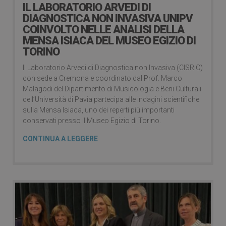
IL LABORATORIO ARVEDI DI
DIAGNOSTICA NON INVASIVA UNIPV
COINVOLTO NELLE ANALISI DELLA
MENSA ISIACA DEL MUSEO EGIZIO DI
TORINO
Il Laboratorio Arvedi di Diagnostica non Invasiva (CISRiC)
con sede a Cremona e coordinato dal Prof. Marco
Malagodi del Dipartimento di Musicologia e Beni Culturali
dell’Università di Pavia partecipa alle indagini scientifiche
sulla Mensa Isiaca, uno dei reperti più importanti
conservati presso il Museo Egizio di Torino.
CONTINUA A LEGGERE