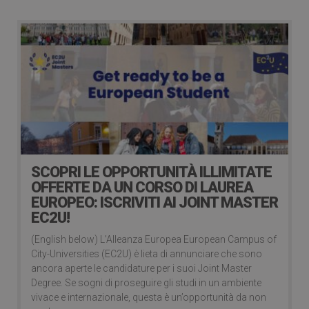
SCOPRI LE OPPORTUNITÀ ILLIMITATE
OFFERTE DA UN CORSO DI LAUREA
EUROPEO: ISCRIVITI AI JOINT MASTER
EC2U!
(English below) L’Alleanza Europea European Campus of
City-Universities (EC2U) è lieta di annunciare che sono
ancora aperte le candidature per i suoi Joint Master
Degree. Se sogni di proseguire gli studi in un ambiente
vivace e internazionale, questa è un’opportunità da non