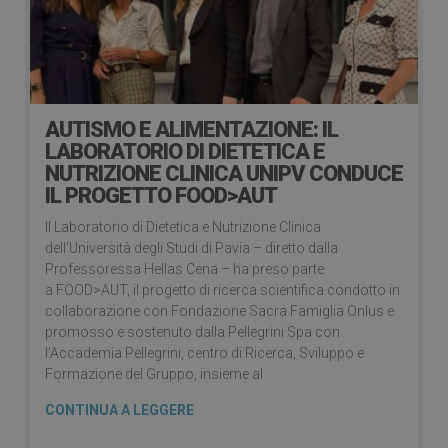
AUTISMO E ALIMENTAZIONE: IL
LABORATORIO DI DIETETICA E
NUTRIZIONE CLINICA UNIPV CONDUCE
IL PROGETTO FOOD>AUT
Il Laboratorio di Dietetica e Nutrizione Clinica
dell’Università degli Studi di Pavia – diretto dalla
Professoressa Hellas Cena – ha preso parte
a FOOD>AUT, il progetto di ricerca scientifica condotto in
collaborazione con Fondazione Sacra Famiglia Onlus e
promosso e sostenuto dalla Pellegrini Spa con
l’Accademia Pellegrini, centro di Ricerca, Sviluppo e
Formazione del Gruppo, insieme al
CONTINUA A LEGGERE