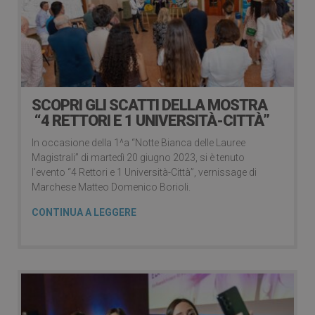
SCOPRI GLI SCATTI DELLA MOSTRA
“4 RETTORI E 1 UNIVERSITÀ-CITTÀ”
In occasione della 1^a “Notte Bianca delle Lauree
Magistrali” di martedì 20 giugno 2023, si è tenuto
l’evento “4 Rettori e 1 Università-Città”, vernissage di
Marchese Matteo Domenico Borioli.
CONTINUA A LEGGERE