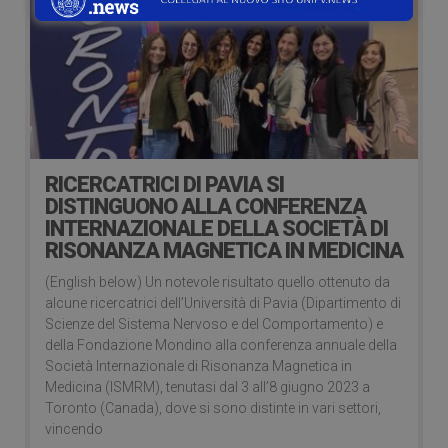
RICERCATRICI DI PAVIA SI
DISTINGUONO ALLA CONFERENZA
INTERNAZIONALE DELLA SOCIETÀ DI
RISONANZA MAGNETICA IN MEDICINA
(English below) Un notevole risultato quello ottenuto da
alcune ricercatrici dell’Università di Pavia (Dipartimento di
Scienze del Sistema Nervoso e del Comportamento) e
della Fondazione Mondino alla conferenza annuale della
Società Internazionale di Risonanza Magnetica in
Medicina (ISMRM), tenutasi dal 3 all’8 giugno 2023 a
Toronto (Canada), dove si sono distinte in vari settori,
vincendo