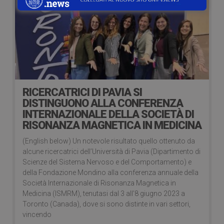
RICERCATRICI DI PAVIA SI
DISTINGUONO ALLA CONFERENZA
INTERNAZIONALE DELLA SOCIETÀ DI
RISONANZA MAGNETICA IN MEDICINA
(English below) Un notevole risultato quello ottenuto da
alcune ricercatrici dell’Università di Pavia (Dipartimento di
Scienze del Sistema Nervoso e del Comportamento) e
della Fondazione Mondino alla conferenza annuale della
Società Internazionale di Risonanza Magnetica in
Medicina (ISMRM), tenutasi dal 3 all’8 giugno 2023 a
Toronto (Canada), dove si sono distinte in vari settori,
vincendo