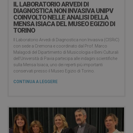
IL LABORATORIO ARVEDI DI
DIAGNOSTICA NON INVASIVA UNIPV
COINVOLTO NELLE ANALISI DELLA
MENSA ISIACA DEL MUSEO EGIZIO DI
TORINO
Il Laboratorio Arvedi di Diagnostica non Invasiva (CISRiC)
con sede a Cremona e coordinato dal Prof. Marco
Malagodi del Dipartimento di Musicologia e Beni Culturali
dell’Università di Pavia partecipa alle indagini scientifiche
sulla Mensa Isiaca, uno dei reperti più importanti
conservati presso il Museo Egizio di Torino.
CONTINUA A LEGGERE