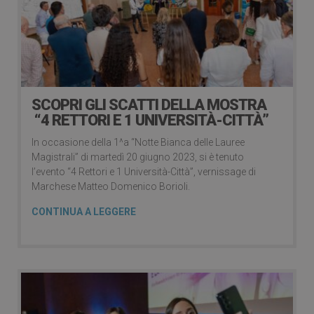
SCOPRI GLI SCATTI DELLA MOSTRA
“4 RETTORI E 1 UNIVERSITÀ-CITTÀ”
In occasione della 1^a “Notte Bianca delle Lauree
Magistrali” di martedì 20 giugno 2023, si è tenuto
l’evento “4 Rettori e 1 Università-Città”, vernissage di
Marchese Matteo Domenico Borioli.
CONTINUA A LEGGERE