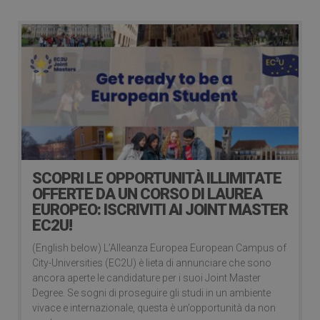
SCOPRI LE OPPORTUNITÀ ILLIMITATE
OFFERTE DA UN CORSO DI LAUREA
EUROPEO: ISCRIVITI AI JOINT MASTER
EC2U!
(English below) L’Alleanza Europea European Campus of
City-Universities (EC2U) è lieta di annunciare che sono
ancora aperte le candidature per i suoi Joint Master
Degree. Se sogni di proseguire gli studi in un ambiente
vivace e internazionale, questa è un’opportunità da non