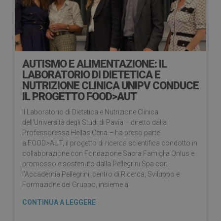
AUTISMO E ALIMENTAZIONE: IL
LABORATORIO DI DIETETICA E
NUTRIZIONE CLINICA UNIPV CONDUCE
IL PROGETTO FOOD>AUT
Il Laboratorio di Dietetica e Nutrizione Clinica
dell’Università degli Studi di Pavia – diretto dalla
Professoressa Hellas Cena – ha preso parte
a FOOD>AUT, il progetto di ricerca scientifica condotto in
collaborazione con Fondazione Sacra Famiglia Onlus e
promosso e sostenuto dalla Pellegrini Spa con
l’Accademia Pellegrini, centro di Ricerca, Sviluppo e
Formazione del Gruppo, insieme al
CONTINUA A LEGGERE