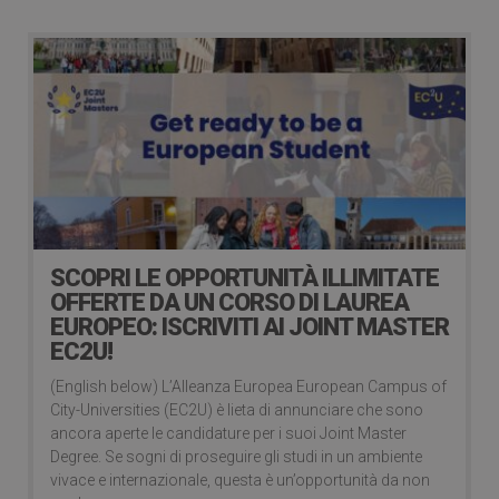
SCOPRI LE OPPORTUNITÀ ILLIMITATE
OFFERTE DA UN CORSO DI LAUREA
EUROPEO: ISCRIVITI AI JOINT MASTER
EC2U!
(English below) L’Alleanza Europea European Campus of
City-Universities (EC2U) è lieta di annunciare che sono
ancora aperte le candidature per i suoi Joint Master
Degree. Se sogni di proseguire gli studi in un ambiente
vivace e internazionale, questa è un’opportunità da non