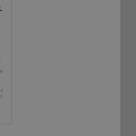
L
E
o
el
ia
3.