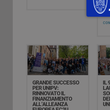
inno
inclu
categ
CON
GRANDE SUCCESSO
IL 
PER UNIPV:
LA
RINNOVATO IL
SO
FINANZIAMENTO
DE
ALL’ALLEANZA
UN
EUROPEA EC2U