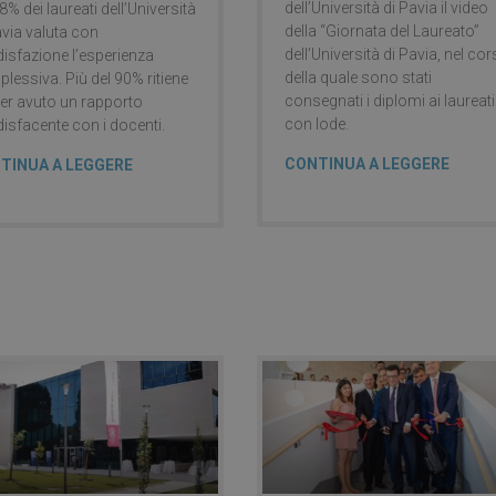
dell’Università di Pavia il video
,8% dei laureati dell’Università
della “Giornata del Laureato”
avia valuta con
dell’Università di Pavia, nel co
isfazione l’esperienza
della quale sono stati
lessiva. Più del 90% ritiene
consegnati i diplomi ai laureati
ver avuto un rapporto
con lode.
isfacente con i docenti.
CONTINUA A LEGGERE
TINUA A LEGGERE