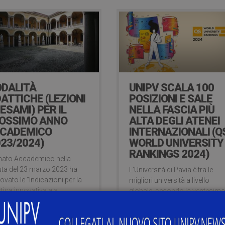
DALITÀ
UNIPV SCALA 100
DATTICHE (LEZIONI
POSIZIONI E SALE
 ESAMI) PER IL
NELLA FASCIA PIÙ
OSSIMO ANNO
ALTA DEGLI ATENEI
CADEMICO
INTERNAZIONALI (Q
023/2024)
WORLD UNIVERSITY
RANKINGS 2024)
enato Accademico nella
ta del 23 marzo 2023 ha
L’Università di Pavia è tra le
ovato le “Indicazioni per la
migliori università a livello
ttica innovativa a.a.
globale, secondo la ventesim
3/2024” che comprendono
edizione della classifica
un progetto generale a
universitaria internazionale più
orto della didattica
consultata.