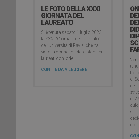
LE FOTO DELLA XXXI
ON
GIORNATA DEL
DE
LAUREATO
DE
DI
Si è tenuta sabato 1 luglio 2023
DI
la XXXI “Giornata del Laureato”
SC
dell’Università di Pavia, che ha
FA
visto la consegna dei diplomi ai
laureati con lode.
Vene
tenu
CONTINUA A LEGGERE
Polo
di S
dell’
stru
di 2
aule
studi
dedic
con a
CON