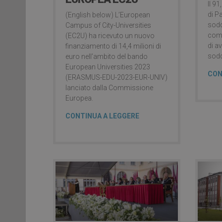
Il 91
di P
(English below) L’European
sodd
Campus of City-Universities
comp
(EC2U) ha ricevuto un nuovo
di a
finanziamento di 14,4 milioni di
sodd
euro nell’ambito del bando
European Universities 2023
CON
(ERASMUS-EDU-2023-EUR-UNIV)
lanciato dalla Commissione
Europea.
CONTINUA A LEGGERE