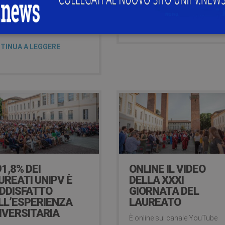
vativa, sia modalità
CONTINUA A LEGGERE
sive a favore di particolari
orie di studenti.
TINUA A LEGGERE
91,8% DEI
ONLINE IL VIDEO
UREATI UNIPV È
DELLA XXXI
DDISFATTO
GIORNATA DEL
LL’ESPERIENZA
LAUREATO
IVERSITARIA
È online sul canale YouTube