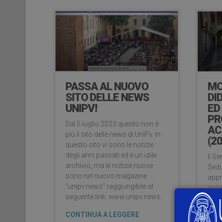
PASSA AL NUOVO
MO
SITO DELLE NEWS
DI
UNIPV!
ED
PR
Dal 5 luglio 2023 questo non è
AC
più il sito delle news di UniPv. In
(2
questo sito vi sono le notizie
degli anni passati ed è un utile
Il S
archivio, ma le notizie nuove
Sedu
sono nel nuovo magazine
appr
“unipv.news” raggiungibile al
dida
seguente link: www.unipv.news.
202
sia 
CONTINUA A LEGGERE
supp