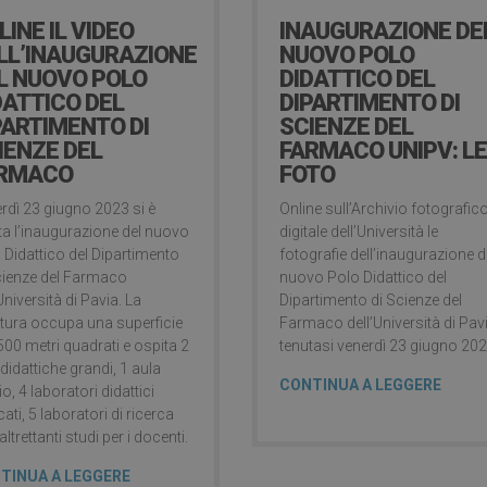
LINE IL VIDEO
INAUGURAZIONE DE
LL’INAUGURAZIONE
NUOVO POLO
L NUOVO POLO
DIDATTICO DEL
DATTICO DEL
DIPARTIMENTO DI
PARTIMENTO DI
SCIENZE DEL
IENZE DEL
FARMACO UNIPV: L
RMACO
FOTO
rdì 23 giugno 2023 si è
Online sull’Archivio fotografic
ta l’inaugurazione del nuovo
digitale dell’Università le
 Didattico del Dipartimento
fotografie dell’inaugurazione d
cienze del Farmaco
nuovo Polo Didattico del
Università di Pavia. La
Dipartimento di Scienze del
ttura occupa una superficie
Farmaco dell’Università di Pav
.500 metri quadrati e ospita 2
tenutasi venerdì 23 giugno 202
 didattiche grandi, 1 aula
CONTINUA A LEGGERE
o, 4 laboratori didattici
ati, 5 laboratori di ricerca
ltrettanti studi per i docenti.
TINUA A LEGGERE